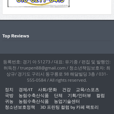
Top Reviews
등록번호: 경기 아 51273 / 대표: 유기종 / 편집 및 발행인:
허득천 / truepen88@gmail.com / 청소년책임보호자: 최
상규/ 경기도 구리시 동구릉로 98 해달빌딩 3층 / 031-
555-0584 / All rights reserved.
정치
경제/IT
사회/문화
건강
교육/스포츠
국방
농림수축산식품
단체
기획/인터뷰
컬럼
귀농
농림수축산식품
농업기술센터
청소년보호정책
3D 프린팅 컬럼 by 카페 팩토리