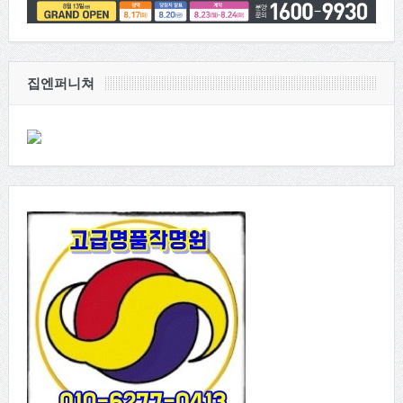
집엔퍼니쳐