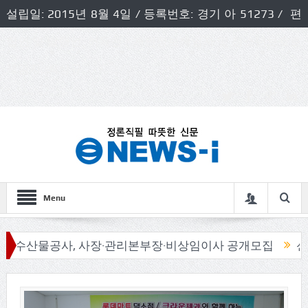
설립일: 2015년 8월 4일 / 등록번호: 경기 아 51273 / 편
집인 및 발행인: 허득천 / 개인정보책임자 및 청소년보호호
책임자: 최상규
Menu
물공사, 사장·관리본부장·비상임이사 공개모집
신동화 구