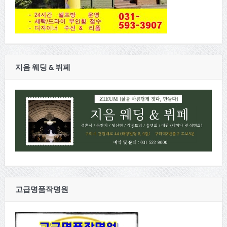
지음 웨딩 & 뷔페
고급명품작명원