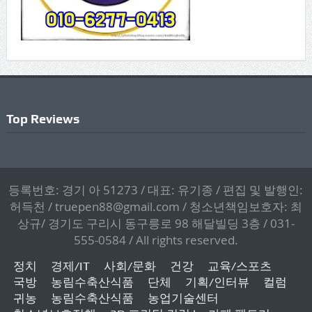
Top Reviews
등록번호: 경기 아 51273 / 대표: 유기종 / 편집 및 발행인:
허득천 / truepen88@gmail.com / 청소년책임보호자: 최
상규/ 경기도 구리시 동구릉로 98 해달빌딩 3층 / 031-
555-0584 / All rights reserved.
정치
경제/IT
사회/문화
건강
교육/스포츠
국방
농림수축산식품
단체
기획/인터뷰
컬럼
귀농
농림수축산식품
농업기술센터