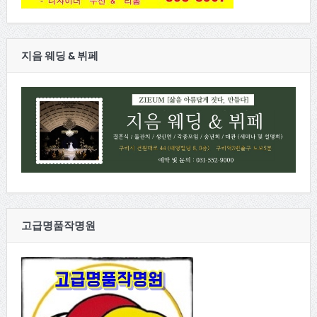
지음 웨딩 & 뷔페
고급명품작명원