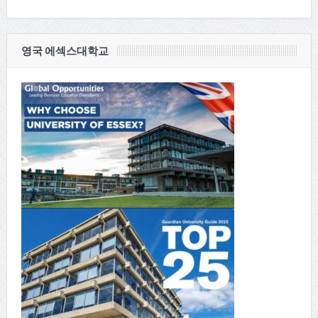
영국 에섹스대학교