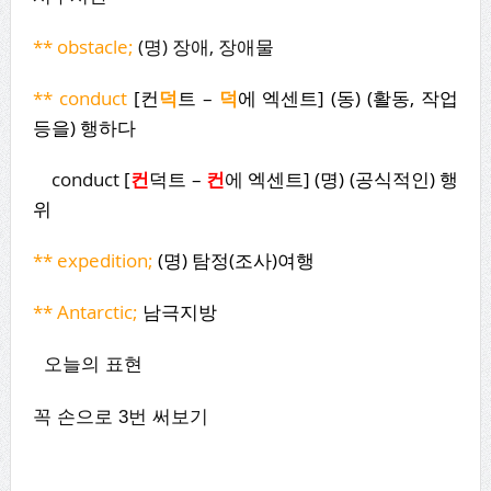
** obstacle;
(명) 장애, 장애물
** conduct
[컨
덕
트 –
덕
에 엑센트] (동) (활동, 작업
등을) 행하다
conduct
[
컨
덕트 –
컨
에
엑센트] (명) (공식적인) 행
위
** expedition;
(명) 탐정(조사)여행
** Antarctic;
남극지방
오늘의 표현
꼭 손으로 3번 써보기