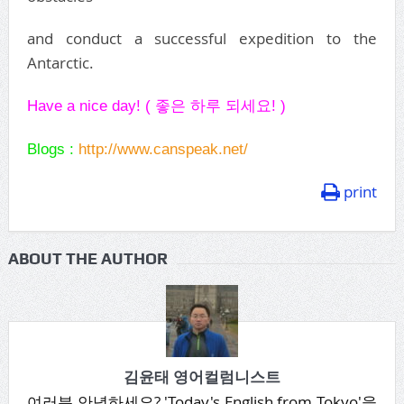
and conduct a successful expedition to the
Antarctic.
Have a nice day! (
좋은 하루 되세요
! )
Blogs :
http://www.canspeak.net/
print
ABOUT THE AUTHOR
김윤태 영어컬럼니스트
여러분 안녕하세요? 'Today's English from Tokyo'을