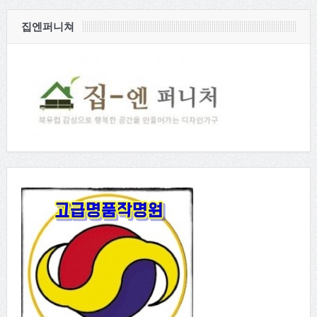
집엔퍼니쳐