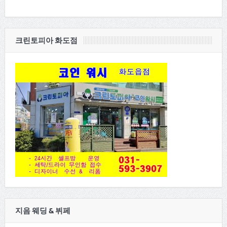
크린토피아 화도점
지음 웨딩 & 뷔페