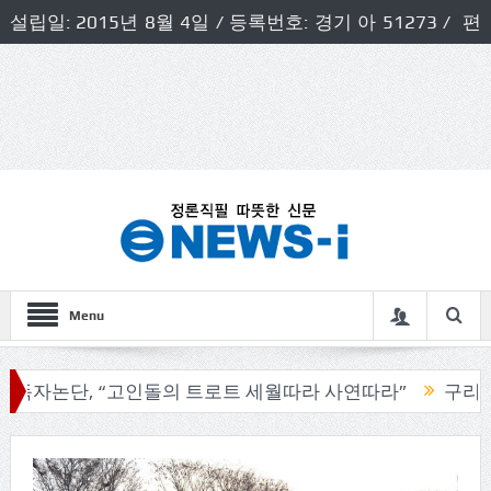
설립일: 2015년 8월 4일 / 등록번호: 경기 아 51273 / 편
집인 및 발행인: 허득천 / 개인정보책임자 및 청소년보호호
책임자: 최상규
Menu
, “고인돌의 트로트 세월따라 사연따라”
구리시의회, 기