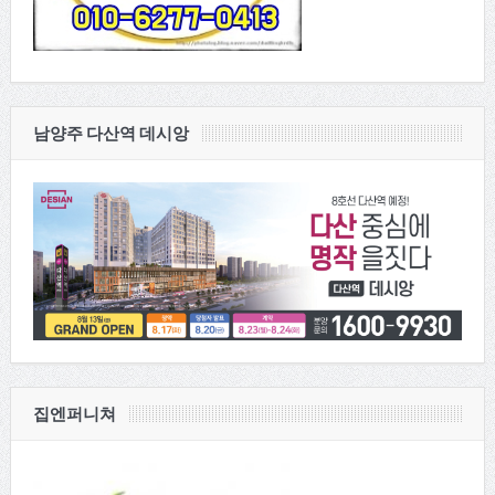
남양주 다산역 데시앙
집엔퍼니쳐