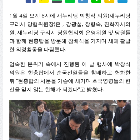
1월 4일 오전 8시에 새누리당 박창식 의원(새누리당
구리시 당협위원장)은 , 강광섭, 장향숙, 진화자시의
원, 새누리당 구리시 당원협의회 운영위원 및 당원들
과 함께 현충탑을 방문해 참배식을 가지며 새해 활발
한 의정활동을 다짐했다.
엄숙한 분위기 속에서 진행된 이 날 행사에 박창식
의원은 현충탑에서 순국선열들을 참배하고 헌화한
뒤 “현충탑의 서문을 가슴에 새기며 호국영령들의 헌
신을 잊지 않는 한해가 되겠다”고 밝혔다.