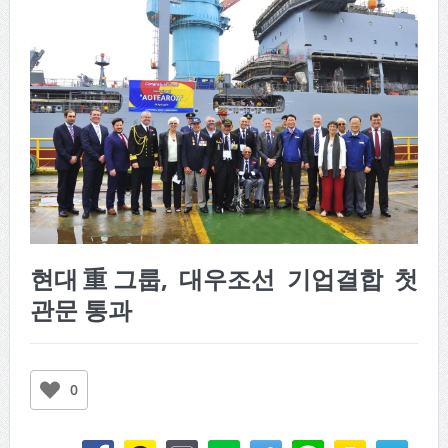
현대重그룹, 대우조선 기업결합 첫
관문 통과
0