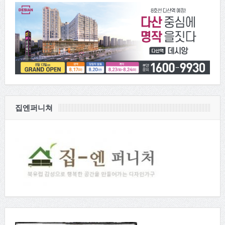
집엔퍼니쳐