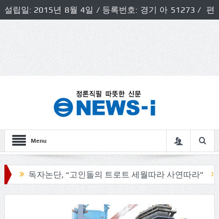
설립일: 2015년 8월 4일 / 등록번호: 경기 아 51273 / 편
집인 및 발행인: 허득천 / 개인정보책임자 및 청소년보호호
책임자: 최상규
Menu
독자논단, “고인돌의 트로트 세월따라 사연따라”
구리시