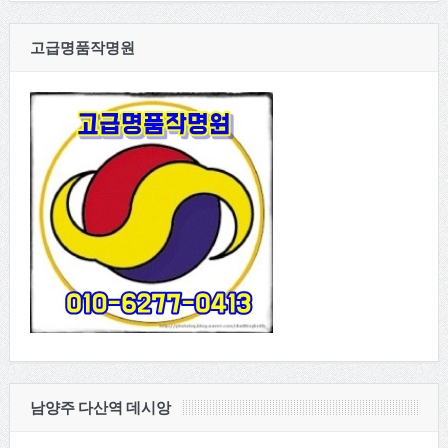
고급명품작명원
남양주 다산역 데시앙