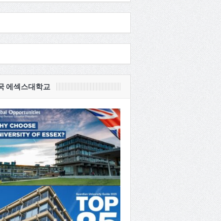
국 에섹스대학교