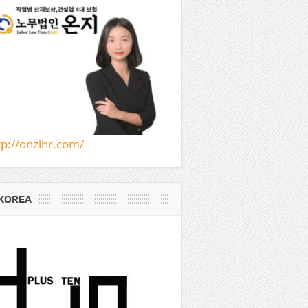
tp://onzihr.com/
KOREA