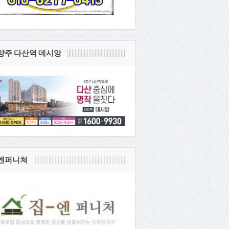
양주 다산역 데시앙
엔퍼니쳐