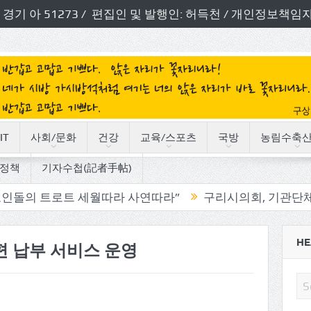
번호: 경기 아 51273 / 편집인 및 발행인: 허득천 / 개인정보
IT
사회/문화
건강
교육/스포츠
국방
농림수축
정책
기자수첩(記者手帖)
로트 세월따라 사연따라”
구리시의회, 기관단체 방문으로 
HE
편 납부 서비스 운영