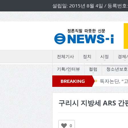
설립일: 2015년 8월 4일 / 등록
전체기사
정치
시정
경제/
기획/인터뷰
컬럼
청소년보호
의원 초청 소방정책간담회 개최
BREAKING
독자논단, “고인돌의 트
NEWS
구리시 지방세 ARS 간
0