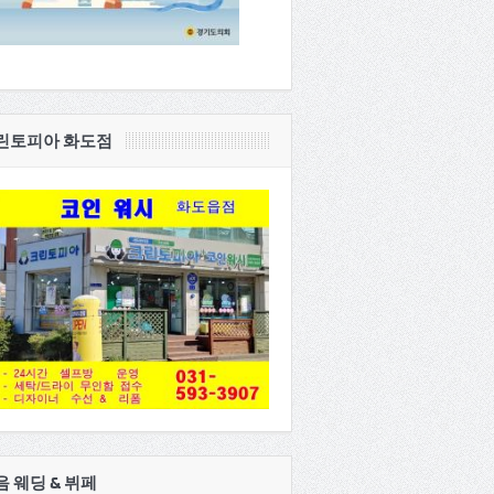
린토피아 화도점
음 웨딩 & 뷔페