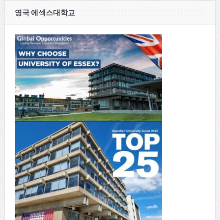
영국 에섹스대학교