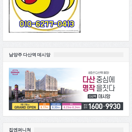
남양주 다산역 데시앙
집엔퍼니쳐