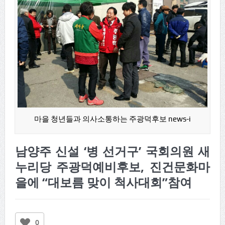
마을 청년들과 의사소통하는 주광덕후보 news-i
남양주 신설 ‘병 선거구’ 국회의원 새
누리당 주광덕예비후보, 진건문화마
을에 “대보름 맞이 척사대회”참여
0