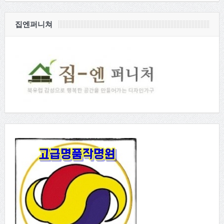
집엔퍼니쳐