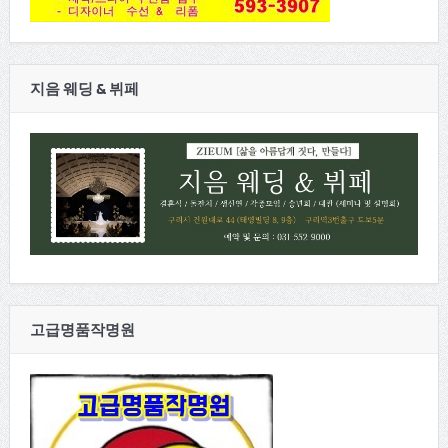
지음 웨딩 & 뷔페
고급명품작명원