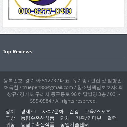
Top Reviews
등록번호: 경기 아 51273 / 대표: 유기종 / 편집 및 발행인:
허득천 / truepen88@gmail.com / 청소년책임보호자: 최
상규/ 경기도 구리시 동구릉로 98 해달빌딩 3층 / 031-
555-0584 / All rights reserved.
정치
경제/IT
사회/문화
건강
교육/스포츠
국방
농림수축산식품
단체
기획/인터뷰
컬럼
귀농
농림수축산식품
농업기술센터