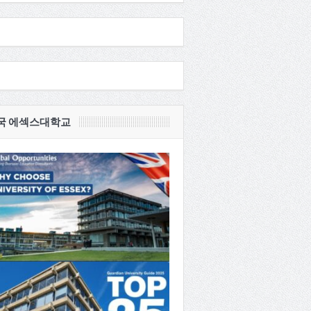
국 에섹스대학교