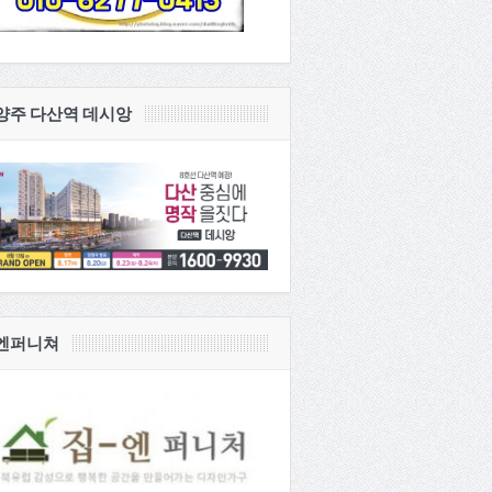
양주 다산역 데시앙
엔퍼니쳐