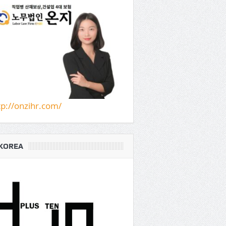
tp://onzihr.com/
KOREA