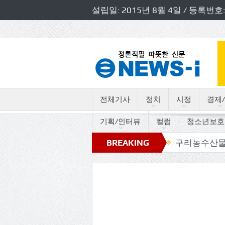
설립일: 2015년 8월 4일 / 등록
전체기사
정치
시정
경제/
기획/인터뷰
컬럼
청소년보호
의 트로트 세월따라 사연따라”
BREAKING
구리농수산물공사, 사장
NEWS