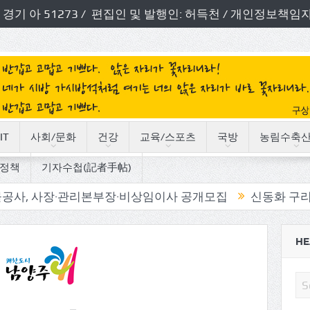
번호: 경기 아 51273 / 편집인 및 발행인: 허득천 / 개인정보
IT
사회/문화
건강
교육/스포츠
국방
농림수축
정책
기자수첩(記者手帖)
·관리본부장·비상임이사 공개모집
신동화 구리시장, ‘시민
HE