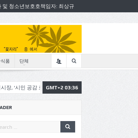
책임자 및 청소년보호호책임자: 최상규
산식품
단체
 공감 로드체킹’
송파구 , ‘송이 한 컷’ 동네 풍경사진 공모
GMT+2 03:36
ADER