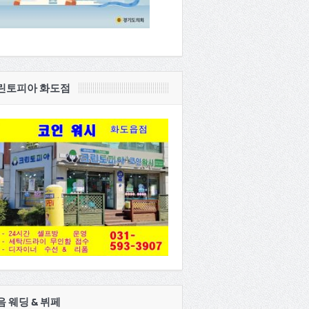
린토피아 화도점
음 웨딩 & 뷔페