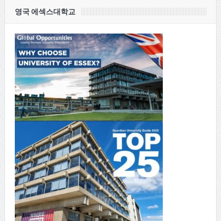
영국 에섹스대학교