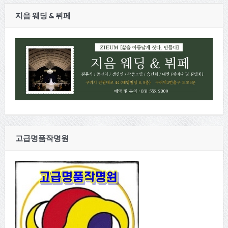
지음 웨딩 & 뷔페
고급명품작명원