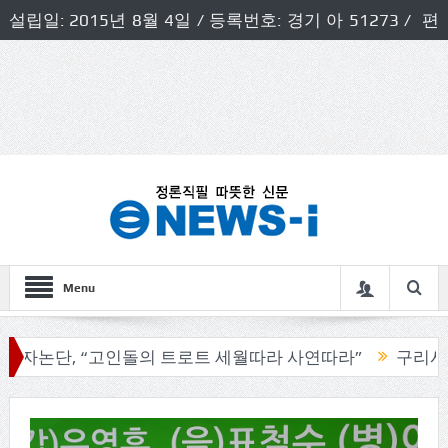
설립일: 2015년 8월 4일 / 등록번호: 경기 아 51273 / 편
집인 및 발행인: 허득천 / 개인정보책임자 및 청소년보호호
책임자: 최상규
Menu
, “고인돌의 트로트 세월따라 사연따라”
구리시의회, 기