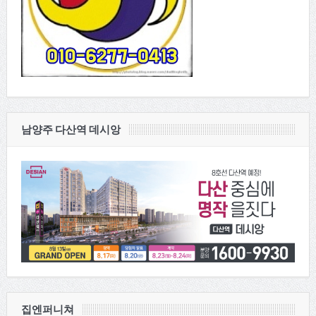
남양주 다산역 데시앙
집엔퍼니쳐