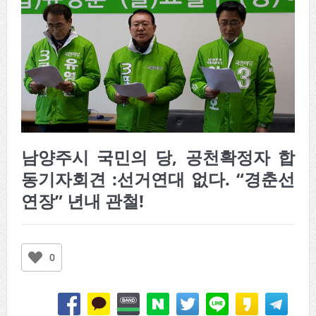
남양주시 국민의 당, 공천확정자 합
동기자회견 :선거연대 없다. “경춘선
연장” 년내 관철!
0