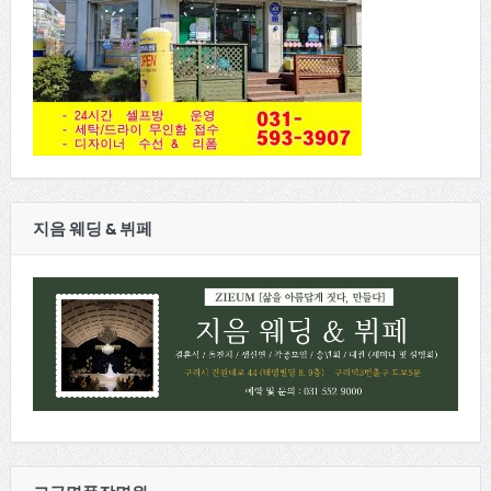
지음 웨딩 & 뷔페