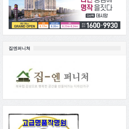
집엔퍼니쳐