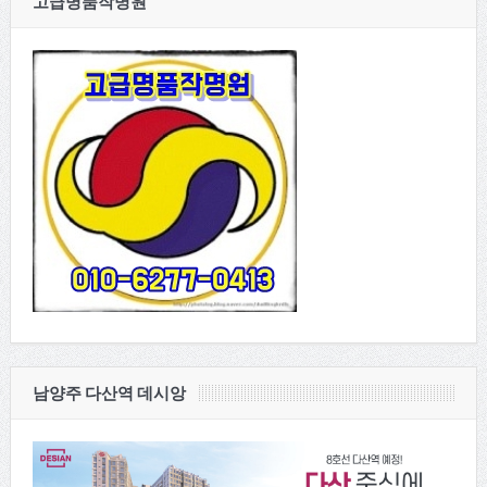
고급명품작명원
남양주 다산역 데시앙