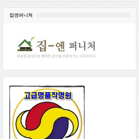
집엔퍼니쳐