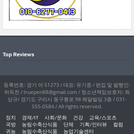
Top Reviews
등록번호: 경기 아 51273 / 대표: 유기종 / 편집 및 발행인:
허득천 / truepen88@gmail.com / 청소년책임보호자: 최
상규/ 경기도 구리시 동구릉로 98 해달빌딩 3층 / 031-
555-0584 / All rights reserved.
정치
경제/IT
사회/문화
건강
교육/스포츠
국방
농림수축산식품
단체
기획/인터뷰
컬럼
귀농
농림수축산식품
농업기술센터