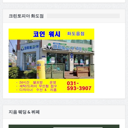
크린토피아 화도점
지음 웨딩 & 뷔페