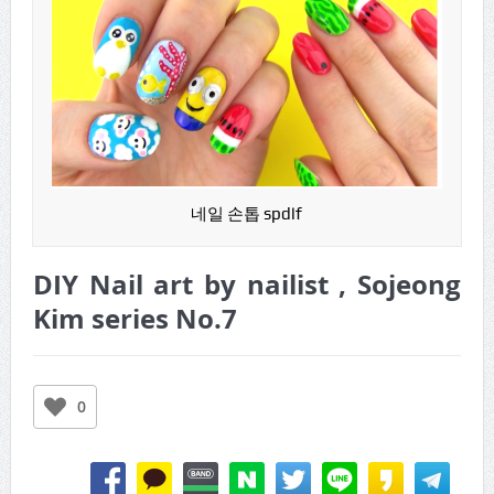
네일 손톱 spdlf
DIY Nail art by nailist , Sojeong
Kim series No.7
0