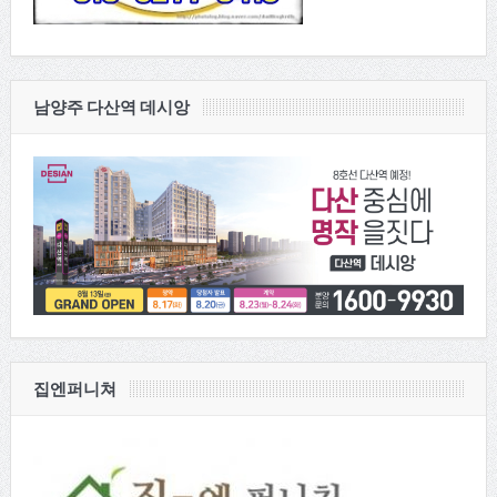
남양주 다산역 데시앙
집엔퍼니쳐