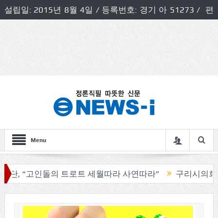
설립일: 2015년 8월 4일 / 등록번호: 경기 아 51273 / 편
집인 및 발행인: 허득천 / 개인정보책임자 및 청소년보호호
책임자: 최상규
Menu
“고인돌의 트로트 세월따라 사연따라”
구리시의회, 기관단