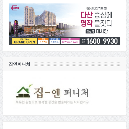
집엔퍼니쳐