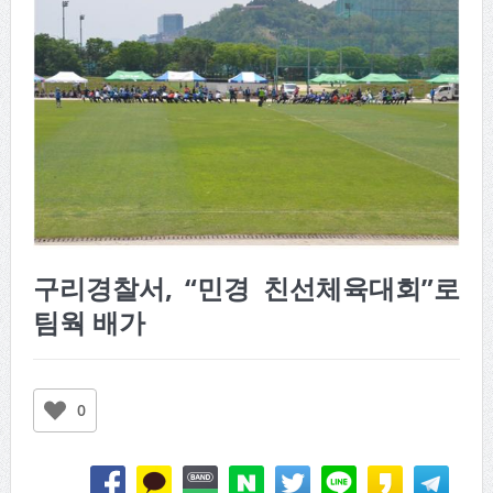
구리경찰서, “민경 친선체육대회”로
팀웍 배가
0