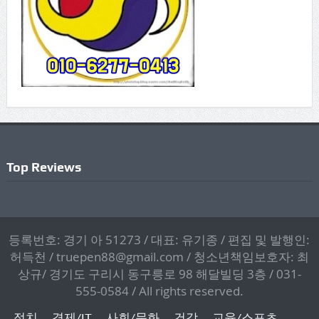
Top Reviews
등록번호: 경기 아 51273 / 대표: 유기종 / 편집 및 발행인:
허득천 / truepen88@gmail.com / 청소년책임보호자: 최
상규/ 경기도 구리시 동구릉로 98 해달빌딩 3층 / 031-
555-0584 / All rights reserved.
정치
경제/IT
사회/문화
건강
교육/스포츠