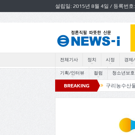
설립일: 2015년 8월 4일 / 등록
전체기사
정치
시정
경제/
기획/인터뷰
컬럼
청소년보호
의 트로트 세월따라 사연따라”
BREAKING
구리농수산물공사, 사장·
NEWS