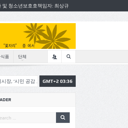
책임자 및 청소년보호호책임자: 최상규
산식품
단체
 공감 로드체킹’
송파구 , ‘송이 한 컷’ 동네 풍경사진 공모전
GMT+2 03:36
ADER