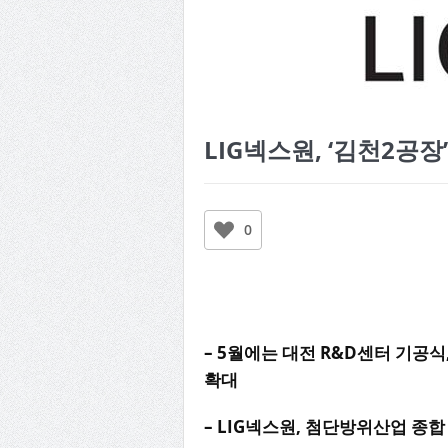
LIG넥스원, ‘김천2공장
0
– 5월에는 대전 R&D센터 기공식
확대
– LIG넥스원, 첨단방위산업 종합