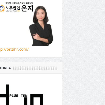
tp://onzihr.com/
KOREA