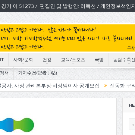
번호: 경기 아 51273 / 편집인 및 발행인: 허득천 / 개인정보
IT
사회/문화
건강
교육/스포츠
국방
농림수축
정책
기자수첩(記者手帖)
관리본부장·비상임이사 공개모집
신동화 구리시장, ‘시민
HE