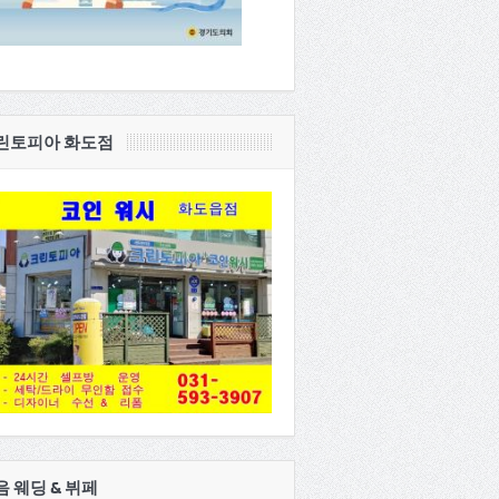
린토피아 화도점
음 웨딩 & 뷔페