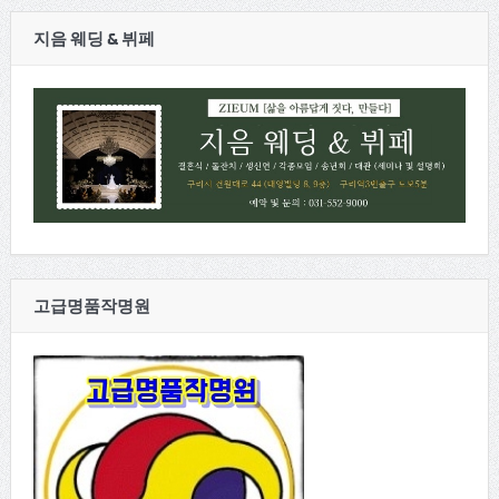
지음 웨딩 & 뷔페
고급명품작명원