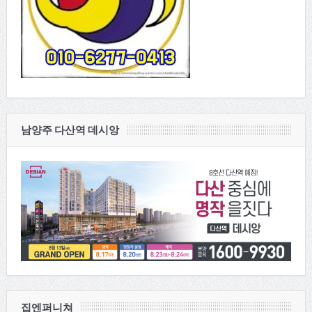
남양주 다산역 데시앙
집엔퍼니쳐