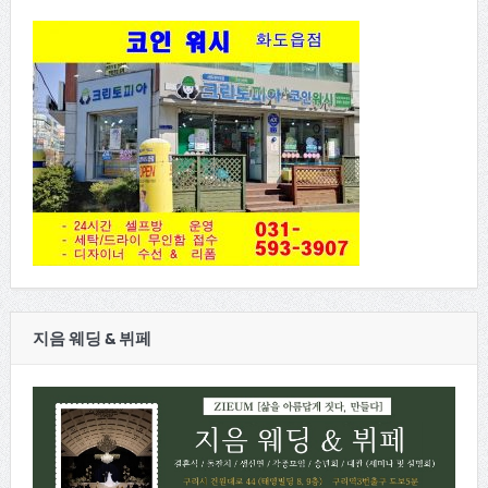
지음 웨딩 & 뷔페