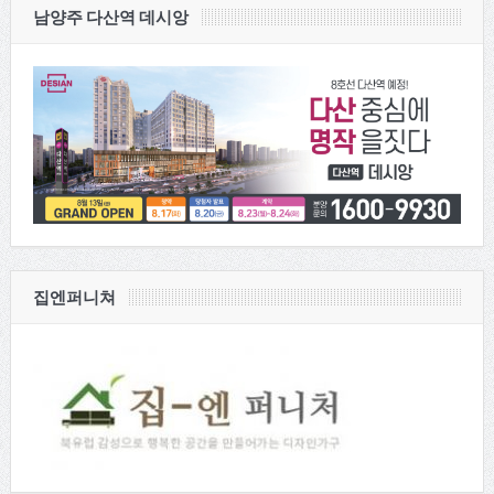
남양주 다산역 데시앙
집엔퍼니쳐