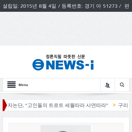
설립일: 2015년 8월 4일 / 등록번호: 경기 아 51273 / 편
집인 및 발행인: 허득천 / 개인정보책임자 및 청소년보호호
책임자: 최상규
Menu
단, “고인돌의 트로트 세월따라 사연따라”
구리시의회,