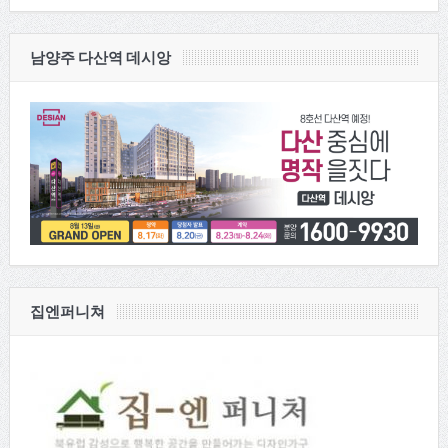
남양주 다산역 데시앙
집엔퍼니쳐