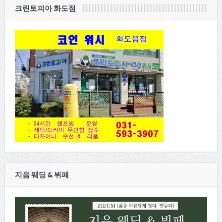
크린토피아 화도점
지음 웨딩 & 뷔페