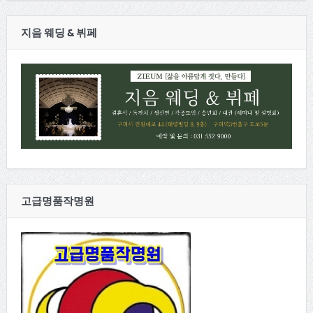
지음 웨딩 & 뷔페
고급명품작명원