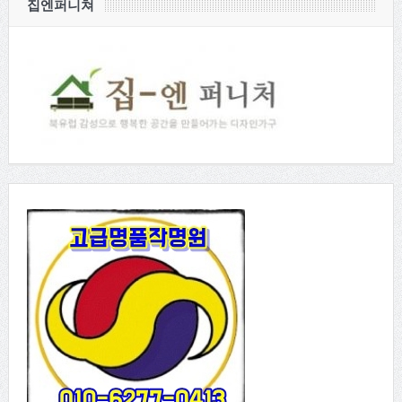
집엔퍼니쳐