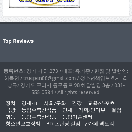
Top Reviews
등록번호: 경기 아 51273 / 대표: 유기종 / 편집 및 발행인:
허득천 / truepen88@gmail.com / 청소년책임보호자: 최
상규/ 경기도 구리시 동구릉로 98 해달빌딩 3층 / 031-
555-0584 / All rights reserved.
정치
경제/IT
사회/문화
건강
교육/스포츠
국방
농림수축산식품
단체
기획/인터뷰
컬럼
귀농
농림수축산식품
농업기술센터
청소년보호정책
3D 프린팅 컬럼 by 카페 팩토리