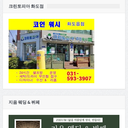
크린토피아 화도점
지음 웨딩 & 뷔페