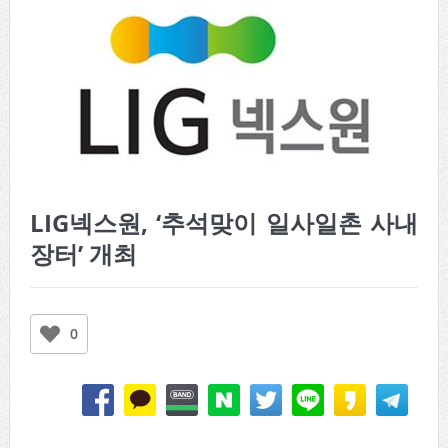
LIG넥스원, ‘추석맞이 일사일촌 사내
장터’ 개최
0