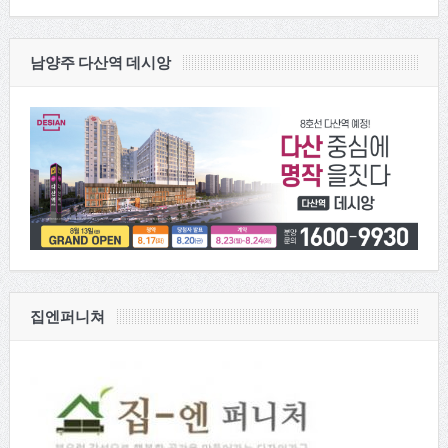
남양주 다산역 데시앙
집엔퍼니쳐