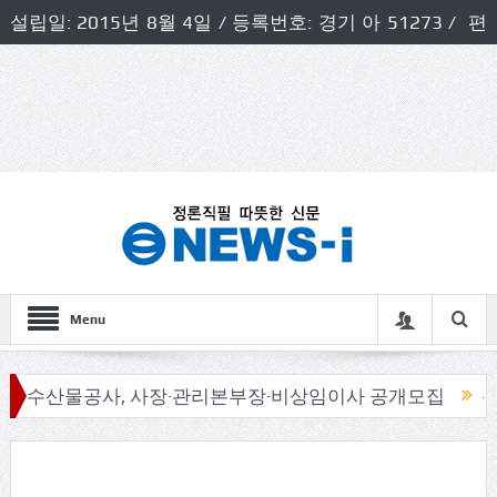
설립일: 2015년 8월 4일 / 등록번호: 경기 아 51273 / 편
집인 및 발행인: 허득천 / 개인정보책임자 및 청소년보호호
책임자: 최상규
Menu
물공사, 사장·관리본부장·비상임이사 공개모집
신동화 구