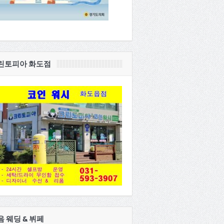
린토피아 화도점
음 웨딩 & 뷔페