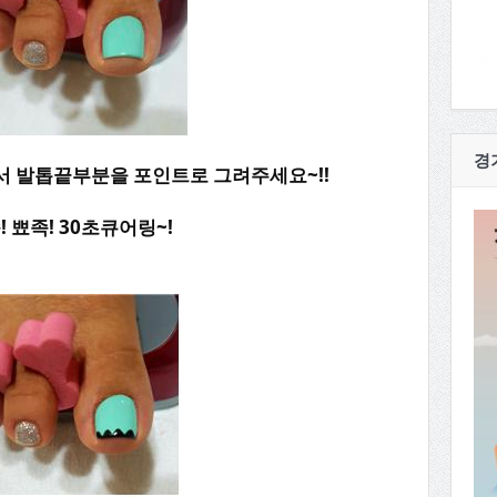
경
해서 발톱끝부분을 포인트로 그려주세요~!!
! 뾰족! 30초큐어링~!