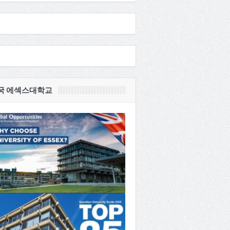
국 에섹스대학교