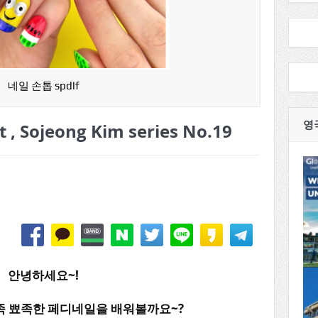
네일 손톱 spdlf
영
st , Sojeong Kim series No.19
안녕하세요~!
족 뾰족한 페디네일을 배워볼까요~?