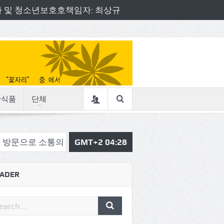
책임자 및 청소년보호호책임자: 최상규
산식품
단체
소통의정 시작
삼육중 4-H 환경동아리, 구리시청서 특별한
GMT+2 04:28
ADER