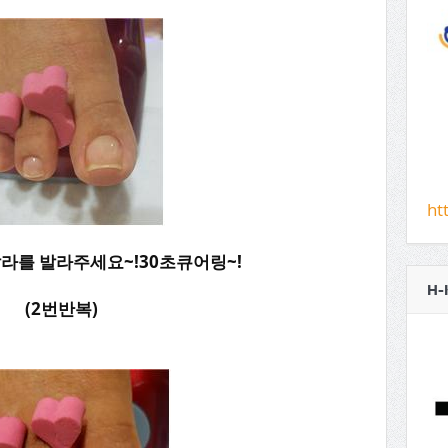
ht
라를 발라주세요~!30초큐어링~!
H-
(2번반복)