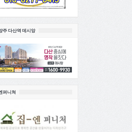
양주 다산역 데시앙
엔퍼니쳐