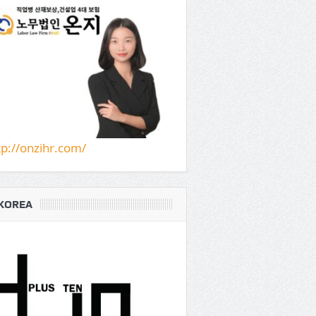
tp://onzihr.com/
KOREA