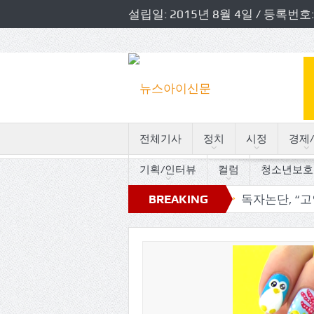
설립일: 2015년 8월 4일 / 등록
전체기사
정치
시정
경제/
기획/인터뷰
컬럼
청소년보호
원 초청 소방정책간담회 개최
BREAKING
독자논단, “고인돌의 트로
NEWS