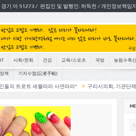
번호: 경기 아 51273 / 편집인 및 발행인: 허득천 / 개인정보
IT
사회/문화
건강
교육/스포츠
국방
농림수축
정책
기자수첩(記者手帖)
트 세월따라 사연따라”
구리시의회, 기관단체 방문으로 
HE