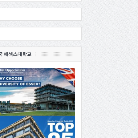
국 에섹스대학교