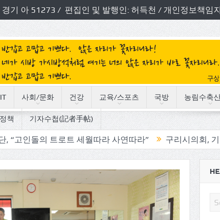
번호: 경기 아 51273 / 편집인 및 발행인: 허득천 / 개인정보
IT
사회/문화
건강
교육/스포츠
국방
농림수축
정책
기자수첩(記者手帖)
의 트로트 세월따라 사연따라”
구리시의회, 기관단체 방문
HE