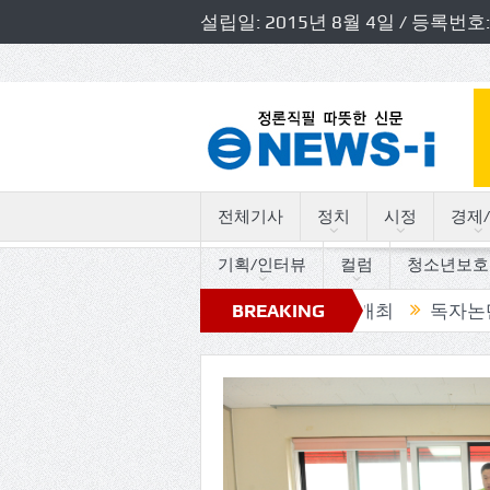
설립일: 2015년 8월 4일 / 등록
전체기사
정치
시정
경제/
기획/인터뷰
컬럼
청소년보호
경기도의원 초청 소방정책간담회 개최
BREAKING
독자논단, “고인돌
NEWS