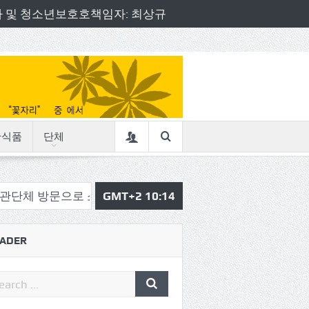
책임자 및 청소년보호호책임자: 최상규
산식품
단체
으로 소통의정 시작
GMT+2 10:14
삼육중 4-H 환경동아리, 구리시청서
ADER