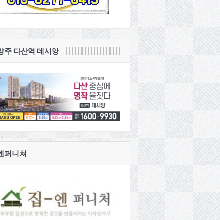
양주 다산역 데시앙
엔퍼니쳐