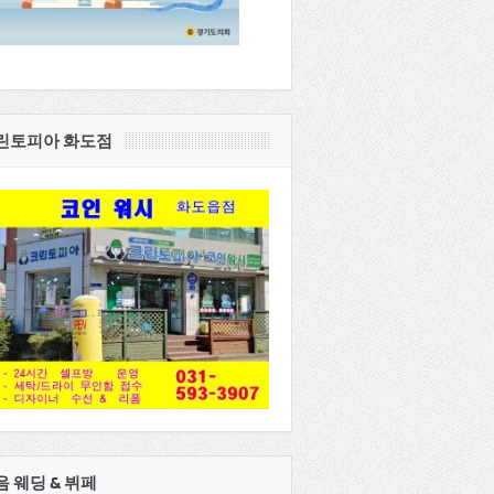
린토피아 화도점
음 웨딩 & 뷔페