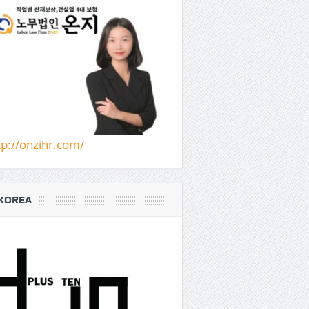
tp://onzihr.com/
KOREA