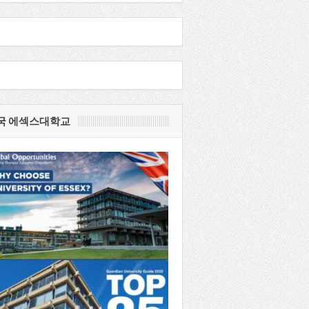
국 에섹스대학교