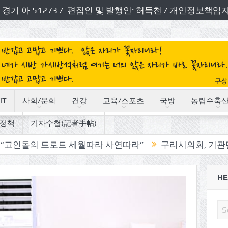
번호: 경기 아 51273 / 편집인 및 발행인: 허득천 / 개인정보
IT
사회/문화
건강
교육/스포츠
국방
농림수축
정책
기자수첩(記者手帖)
트로트 세월따라 사연따라”
구리시의회, 기관단체 방문으
HE