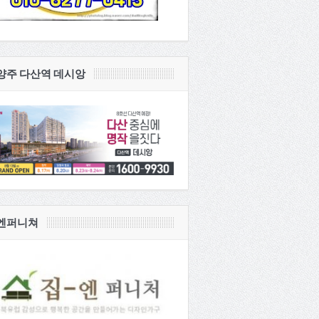
양주 다산역 데시앙
엔퍼니쳐