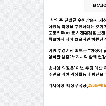
현장점검을
남양주 진벌천 수해상습지 개선
하천폭 확장을 추진하려는 것이며
도로 5.8km 등 하전환경을 보
확보하게 되어 효율적인 하천관리
이번 추경예산 확보는 “현장에 답
양복완 행정2부지사와 함께 현장
송낙영 의원은“이번 추경 예산 
주민을 위한 의정활동에 최선을 
기사작성 백정우국장(
2959@ha