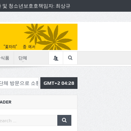
책임자 및 청소년보호호책임자: 최상규
산식품
단체
로 소통의정 시작
삼육중 4-H 환경동아리, 구리시청서 특
GMT+2 04:28
ADER