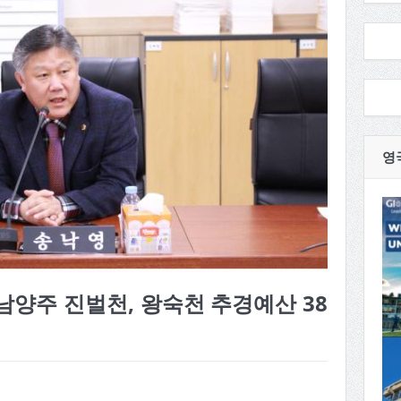
영
남양주 진벌천, 왕숙천 추경예산 38