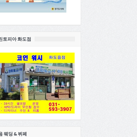
린토피아 화도점
음 웨딩 & 뷔페