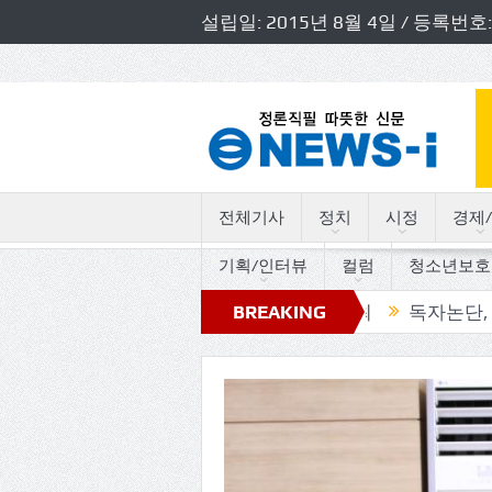
설립일: 2015년 8월 4일 / 등록
전체기사
정치
시정
경제/
기획/인터뷰
컬럼
청소년보호
도의원 초청 소방정책간담회 개최
BREAKING
독자논단, “고인돌의 
NEWS