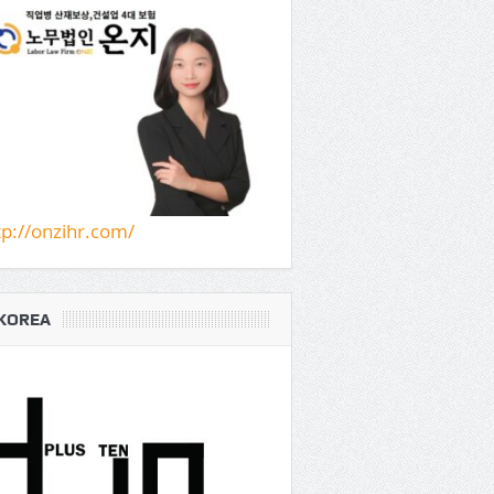
tp://onzihr.com/
KOREA