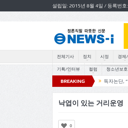
설립일: 2015년 8월 4일 / 등록
전체기사
정치
시정
경제/
기획/인터뷰
컬럼
청소년보호
도의원 초청 소방정책간담회 개최
BREAKING
독자논단, “고인돌의 
NEWS
낙엽이 있는 거리운영
0