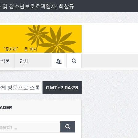
책임자 및 청소년보호호책임자: 최상규
산식품
단체
 소통의정 시작
삼육중 4-H 환경동아리, 구리시청서 특
GMT+2 04:28
ADER