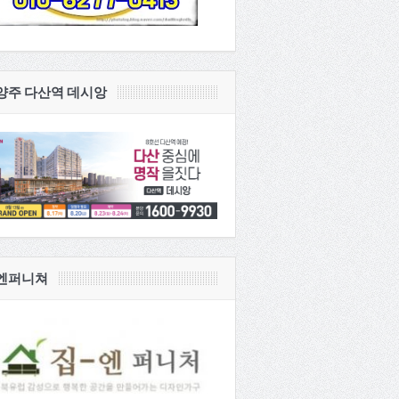
양주 다산역 데시앙
엔퍼니쳐