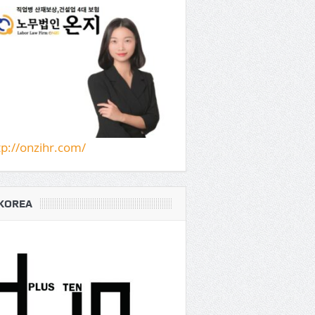
tp://onzihr.com/
KOREA