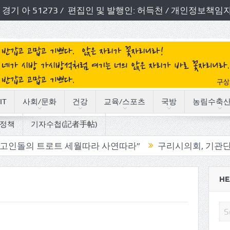
번호: 경기 아 51273 / 편집인 및 발행인: 허득천 / 개인정보
IT
사회/문화
건강
교육/스포츠
국방
농림수축
정책
기자수첩(記者手帖)
트로트 세월따라 사연따라”
구리시의회, 기관단체 방문으로
HE