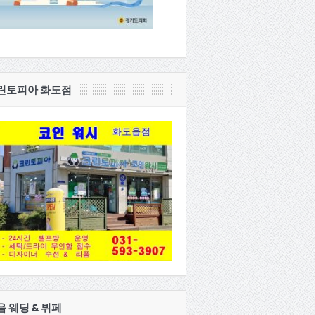
린토피아 화도점
음 웨딩 & 뷔페