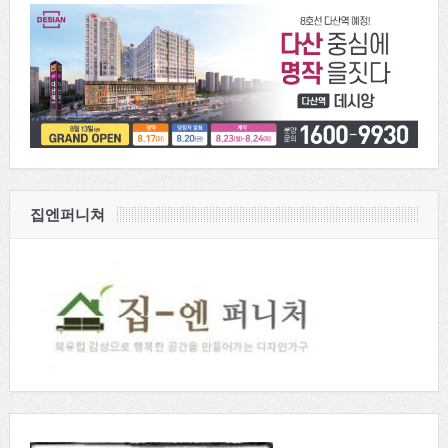
집엔퍼니쳐