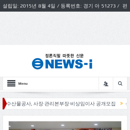
설립일: 2015년 8월 4일 / 등록번호: 경기 아 51273 / 편
집인 및 발행인: 허득천 / 개인정보책임자 및 청소년보호호
책임자: 최상규
Menu
공사, 사장·관리본부장·비상임이사 공개모집
신동화 구리