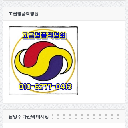
고급명품작명원
남양주 다산역 데시앙