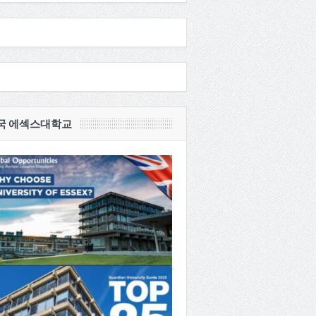
국 에섹스대학교