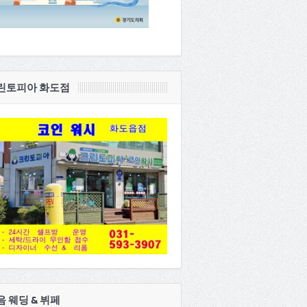
린토피아 화도점
음 웨딩 & 뷔페