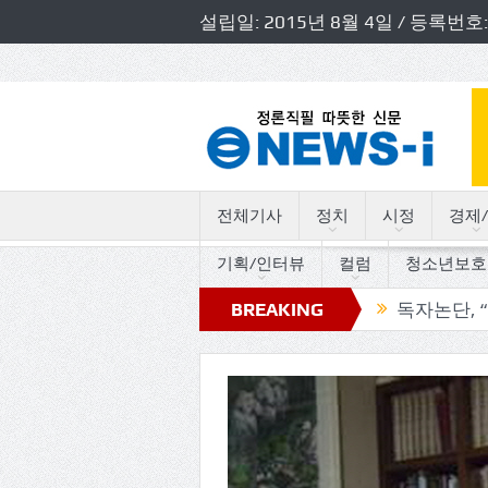
설립일: 2015년 8월 4일 / 등록
전체기사
정치
시정
경제/
기획/인터뷰
컬럼
청소년보호
의원 초청 소방정책간담회 개최
BREAKING
독자논단, “고인돌의 트로
NEWS