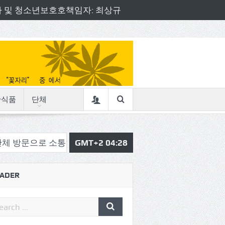
책임자 및 청소년보호호책임자: 최상규
산식품
단체
소통의정 시작
삼육중 4-H 환경동아리, 구리시청서 특별한
GMT+2 04:28
ADER