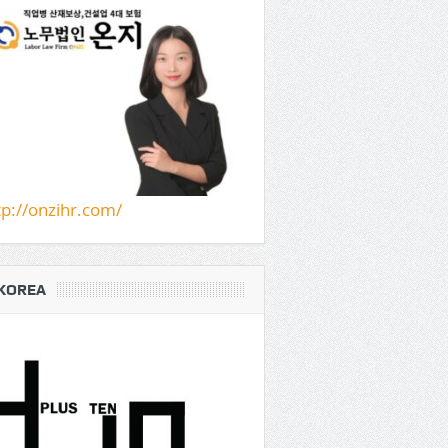
tp://onzihr.com/
KOREA