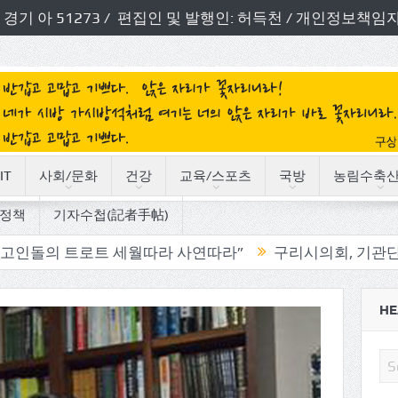
번호: 경기 아 51273 / 편집인 및 발행인: 허득천 / 개인정보
IT
사회/문화
건강
교육/스포츠
국방
농림수축
정책
기자수첩(記者手帖)
트 세월따라 사연따라”
구리시의회, 기관단체 방문으로 
HE