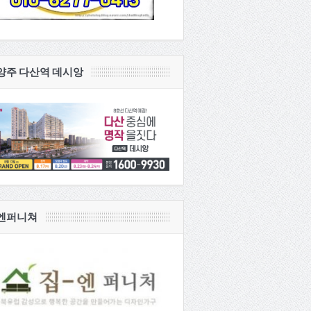
양주 다산역 데시앙
엔퍼니쳐