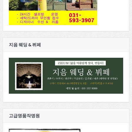
지음 웨딩 & 뷔페
고급명품작명원