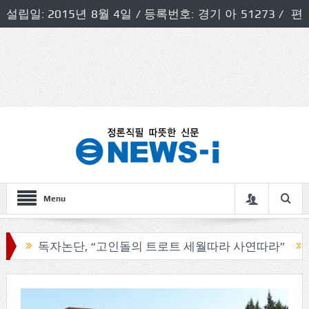
설립일: 2015년 8월 4일 / 등록번호: 경기 아 51273 / 편
집인 및 발행인: 허득천 / 개인정보책임자 및 청소년보호호
책임자: 최상규
Menu
독자논단, “고인돌의 트로트 세월따라 사연따라”
구리시