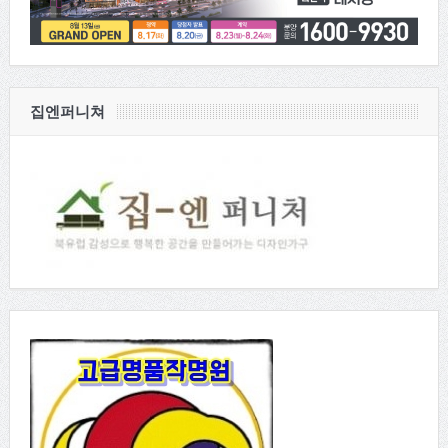
집엔퍼니쳐