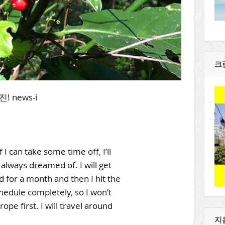
크
 news-i
 I can take some time off, I’ll
 always dreamed of. I will get
d for a month and then I hit the
schedule completely, so I won’t
rope first. I will travel around
지