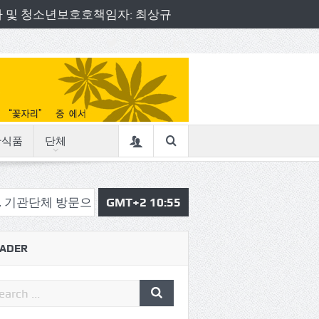
책임자 및 청소년보호호책임자: 최상규
산식품
단체
문으로 소통의정 시작
GMT+2 10:55
삼육중 4-H 환경동아리, 구리시청
ADER