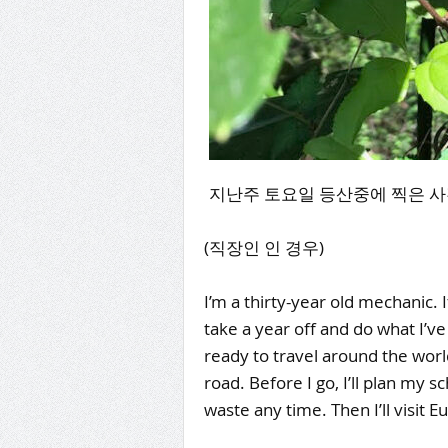
지난주 토요일 등산중에 찍은 사진!
(직장인 인 경우)
I’m a thirty-year old mechanic. If
take a year off and do what I’ve
ready to travel around the worl
road. Before I go, I’ll plan my 
waste any time. Then I’ll visit Eu