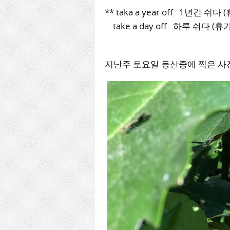
** taka a year off 1년간 쉬다
take a day off 하루 쉬다 (
지난주 토요일 등산중에 찍은 사