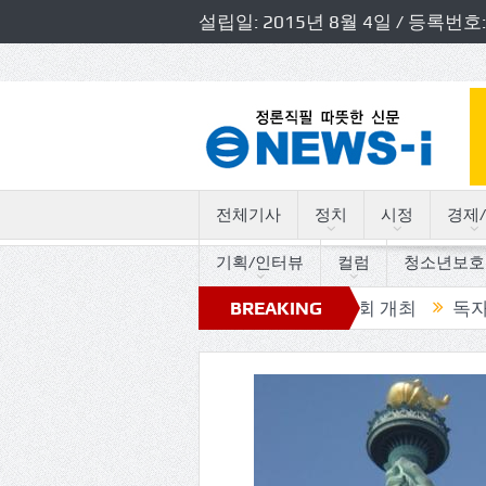
설립일: 2015년 8월 4일 / 등록
전체기사
정치
시정
경제/
기획/인터뷰
컬럼
청소년보호
 경기도의원 초청 소방정책간담회 개최
BREAKING
독자논단, “고인
NEWS