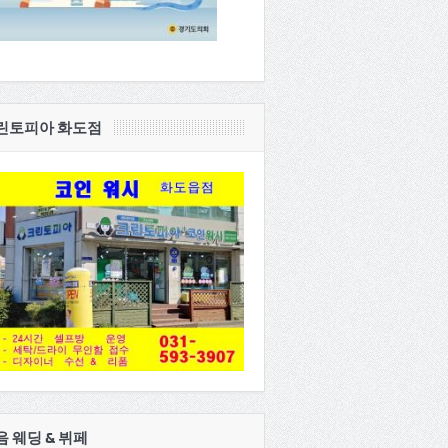
린토피아 화도점
음 웨딩 & 뷔페