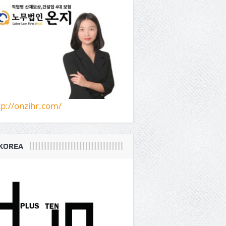
tp://onzihr.com/
KOREA