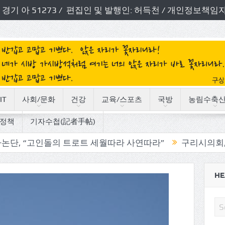
번호: 경기 아 51273 / 편집인 및 발행인: 허득천 / 개인정보
IT
사회/문화
건강
교육/스포츠
국방
농림수축
정책
기자수첩(記者手帖)
돌의 트로트 세월따라 사연따라”
구리시의회, 기관단체 방
HE