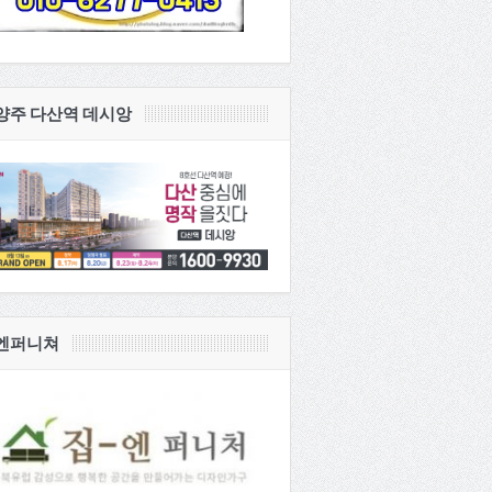
양주 다산역 데시앙
엔퍼니쳐