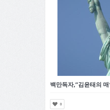
백만독자,”김윤태의 매
0