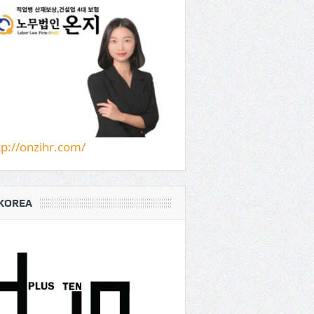
tp://onzihr.com/
KOREA