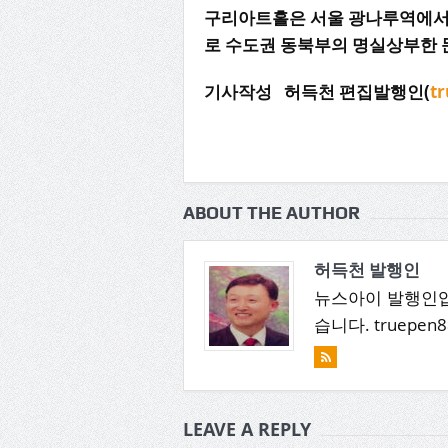
구리아트홀은
서울
광나루역에
로
수도권
동북부의
명실상부한
기사작성
허득천
편집발행인
(
t
ABOUT THE AUTHOR
허득천 발행인
뉴스아이 발행인입
습니다. truepen8
LEAVE A REPLY