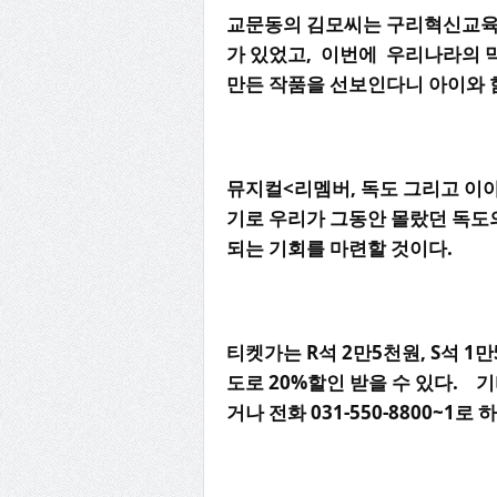
교문동의
김모씨는
구리혁신교
가
있었고
,
이번에
우리나라의
만든
작품을
선보인다니
아이와
뮤지컬
<
리멤버
,
독도
그리고
이
기로
우리가
그동안
몰랐던
독도
되는
기회를
마련할
것이다
.
티켓가는
R
석
2
만
5
천원
, S
석
1
만
도로
20%
할인
받을
수
있다
.
기
거나
전화
031-550-8800~1
로
하