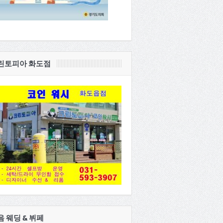
린토피아 화도점
음 웨딩 & 뷔페