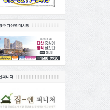
양주 다산역 데시앙
엔퍼니쳐