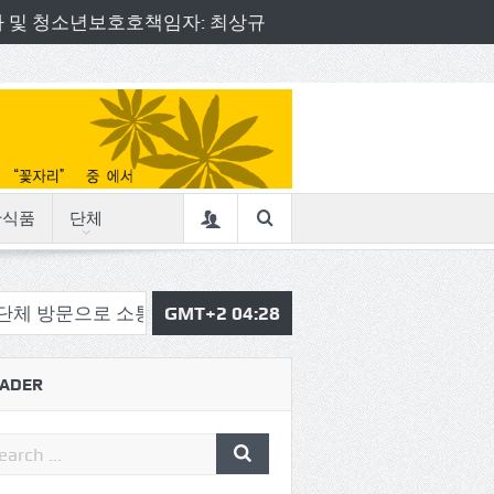
책임자 및 청소년보호호책임자: 최상규
산식품
단체
 소통의정 시작
삼육중 4-H 환경동아리, 구리시청서 특
GMT+2 04:28
ADER