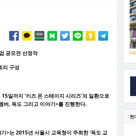
ht
업
공모전
선정작
토리
구성
터
15
일까지
‘
키즈
온
스테이지
시리즈
’
의
일환으로
멤버
,
독도
그리고
이야기
>
를
진행한다
.
현
야기
>
는
2015
년
서울시
교육청이
주최한
‘
독도
교