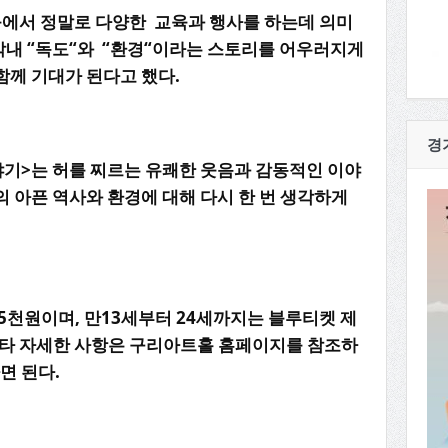
육에서
정말로
다양한
교육과
행사를
하는데
의미
막내
“
독도
“
와
“
환경
“
이라는
스토리를
어우러지게
함께
기대가
된다고
했다
.
경
야기
>
는
허를
찌르는
유쾌한
웃음과
감동적인
이야
의
아픈
역사와
환경에
대해
다시
한
번
생각하게
5
천원이며
,
만
13
세부터
24
세까지는
블루티켓
제
타
자세한
사항은
구리아트홀
홈페이지를
참조하
면
된다
.