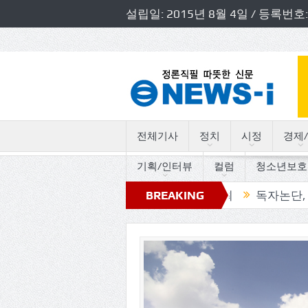
설립일: 2015년 8월 4일 / 등록
전체기사
정치
시정
경제/
기획/인터뷰
컬럼
청소년보호
도의원 초청 소방정책간담회 개최
BREAKING
독자논단, “고인돌의 
NEWS