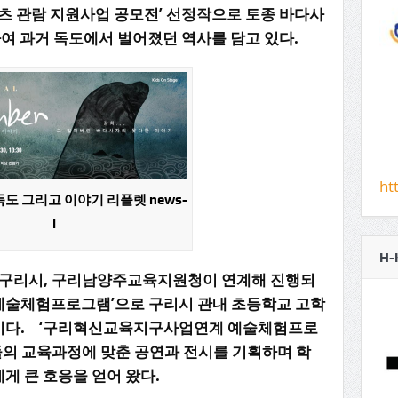
츠
관람
지원사업
공모전
’
선정작으로
토종
바다사
하여
과거
독도에서
벌어졌던
역사를
담고
있다
.
ht
, 독도 그리고 이야기 리플렛 news-
i
H-
구리시
,
구리남양주교육지원청이
연계해
진행되
예술체험프로그램
’
으로
구리시
관내
초등학교
고학
이다
. ‘
구리혁신교육지구사업연계
예술체험프로
들의
교육과정에
맞춘
공연과
전시를
기획하며
학
에게
큰
호응을
얻어
왔다
.