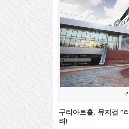
구
구리아트홀, 뮤지컬 “
려!