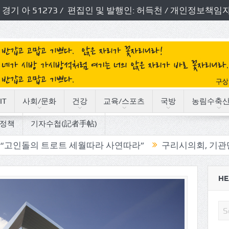
번호: 경기 아 51273 / 편집인 및 발행인: 허득천 / 개인정보
IT
사회/문화
건강
교육/스포츠
국방
농림수축
정책
기자수첩(記者手帖)
트로트 세월따라 사연따라”
구리시의회, 기관단체 방문으로
HE