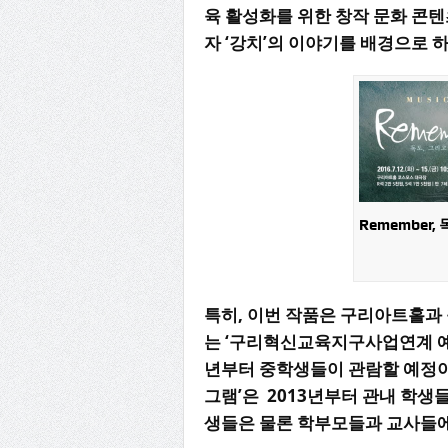
육
활성화를
위한
창작
문화
콘텐
자
‘
강치
’
의
이야기를
배경으로
Remember
특히
,
이번
작품은
구리아트홀과
는
‘
구리혁신교육지구사업연계
년부터
중학생들이
관람할
예정
그램
’
은
2013
년부터
관내
학생
생들은
물론
학부모들과
교사들