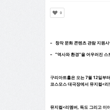
0
–
창작
문화
콘텐츠
관람
지원사
– “
역사와
환경
“
을
어우러진
스
구리아트홀은
오는
7
월
12
일부
코스모스
대극장에서
뮤지컬
<
리
뮤지컬
<
리멤버
,
독도
그리고
이