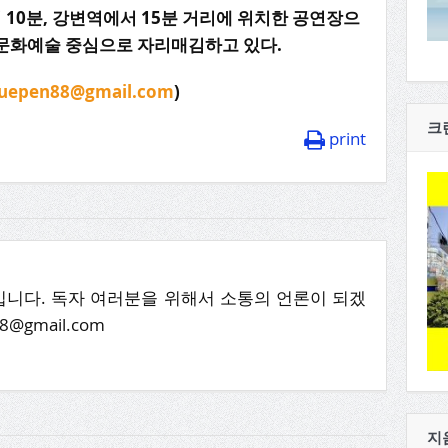
서
10
분
,
강변역에서
15
분
거리에
위치한
공연장으
문화예술
중심으로
자리매김하고
있다
.
ruepen88@gmail.com
)
크
print
니다. 독자 여러분을 위해서 소통의 언론이 되겠
8@gmail.com
지