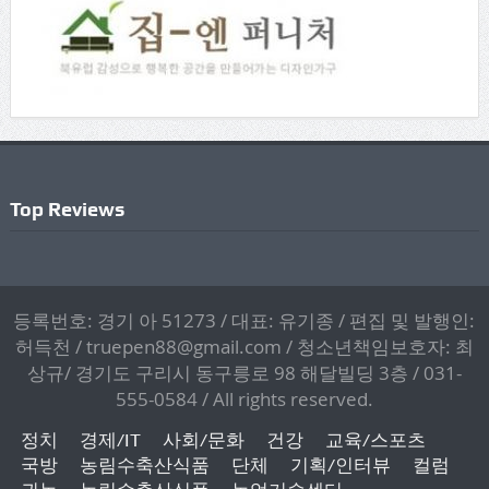
Top Reviews
등록번호: 경기 아 51273 / 대표: 유기종 / 편집 및 발행인:
허득천 / truepen88@gmail.com / 청소년책임보호자: 최
상규/ 경기도 구리시 동구릉로 98 해달빌딩 3층 / 031-
555-0584 / All rights reserved.
정치
경제/IT
사회/문화
건강
교육/스포츠
국방
농림수축산식품
단체
기획/인터뷰
컬럼