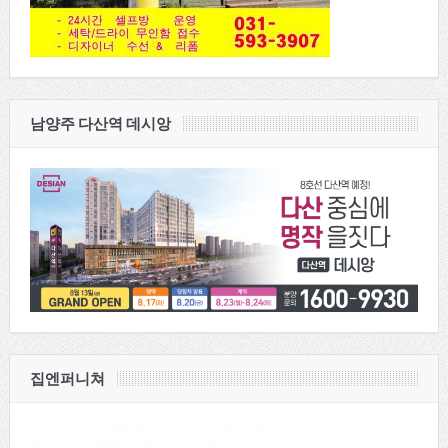
남양주 다산역 데시앙
집엔퍼니쳐