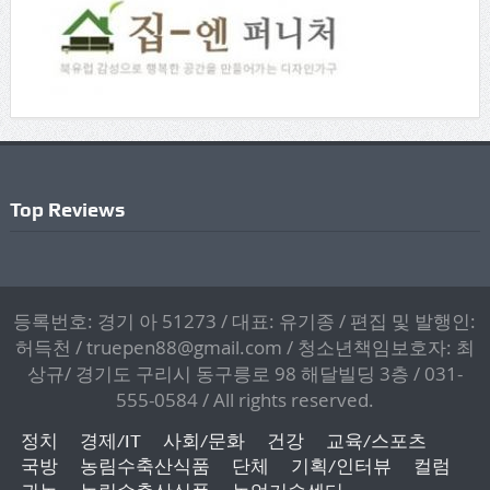
Top Reviews
등록번호: 경기 아 51273 / 대표: 유기종 / 편집 및 발행인:
허득천 / truepen88@gmail.com / 청소년책임보호자: 최
상규/ 경기도 구리시 동구릉로 98 해달빌딩 3층 / 031-
555-0584 / All rights reserved.
정치
경제/IT
사회/문화
건강
교육/스포츠
국방
농림수축산식품
단체
기획/인터뷰
컬럼