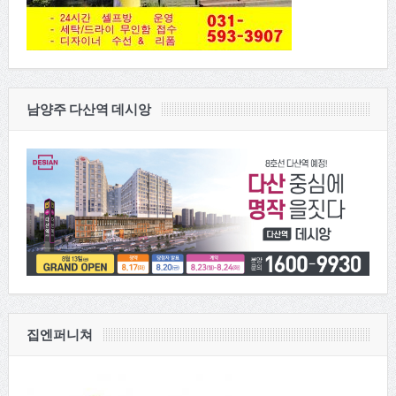
남양주 다산역 데시앙
집엔퍼니쳐