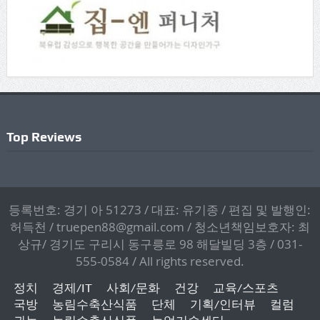
Top Reviews
등록번호: 경기 아 51273 / 대표: 유기종 / 편집 및 발행인:
허득천 / truepen88@gmail.com / 청소년책임보호자: 최
상규/ 경기도 구리시 동구릉로 98 해달빌딩 3층 / 031-
555-0584 / All rights reserved.
정치
경제/IT
사회/문화
건강
교육/스포츠
국방
농림수축산식품
단체
기획/인터뷰
컬럼