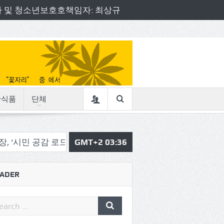
책임자 및 청소년보호호책임자: 최상규
산식품
단체
공감 로드체킹’
송파구 , ‘송이 한 컷’ 동네 풍경사진 공모전
GMT+2 03:36
ADER