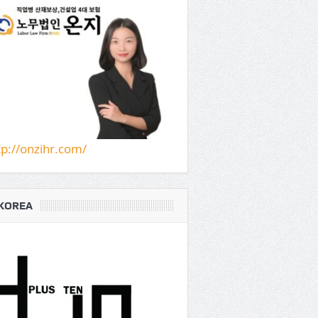
tp://onzihr.com/
KOREA