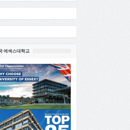
국 에섹스대학교