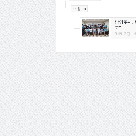
11월 28
남양주시, 
교”
9:49 오전
N