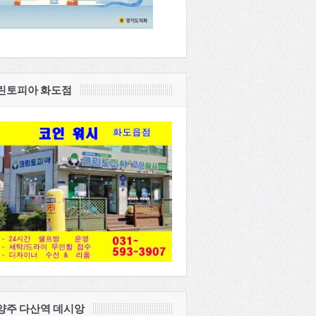
린토피아 화도점
양주 다산역 데시앙