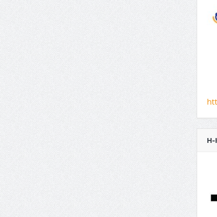
ht
H-