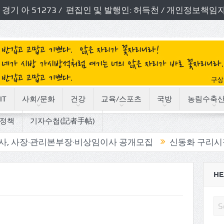
번호: 경기 아 51273 / 편집인 및 발행인: 허득천 / 개인정보
IT
사회/문화
건강
교육/스포츠
국방
농림수축
정책
기자수첩(記者手帖)
관리본부장·비상임이사 공개모집
신동화 구리시장, ‘시민 
HE