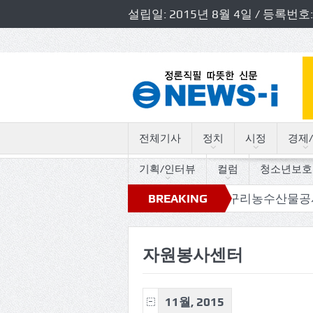
설립일: 2015년 8월 4일 / 등록
전체기사
정치
시정
경제/
기획/인터뷰
컬럼
청소년보호
의 트로트 세월따라 사연따라”
BREAKING
구리농수산물공사, 사장·
NEWS
자원봉사센터
11월, 2015