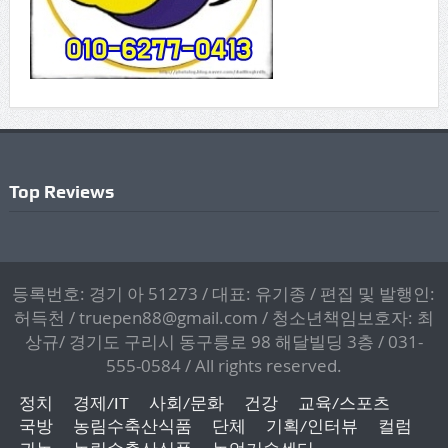
Top Reviews
등록번호: 경기 아 51273 / 대표: 유기종 / 편집 및 발행인:
허득천 / truepen88@gmail.com / 청소년책임보호자: 최
상규/ 경기도 구리시 동구릉로 98 해달빌딩 3층 / 031-
555-0584 / All rights reserved.
정치
경제/IT
사회/문화
건강
교육/스포츠
국방
농림수축산식품
단체
기획/인터뷰
컬럼