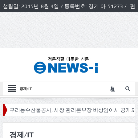
설립일: 2015년 8월 4일 / 등록번호: 경기 아 51273 / 편
집인 및 발행인: 허득천 / 개인정보책임자 및 청소년보호호
책임자: 최상규
경제/IT
수산물공사, 사장·관리본부장·비상임이사 공개모집
신동
경제/IT