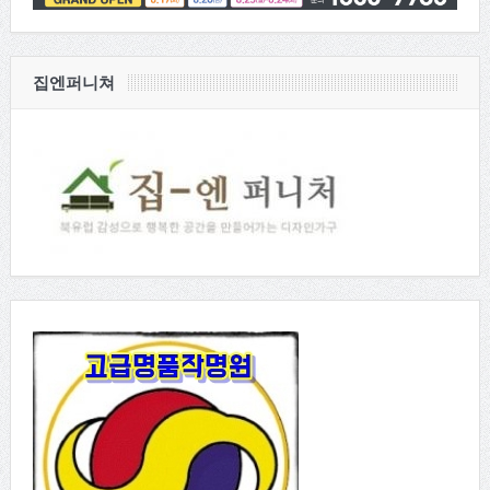
집엔퍼니쳐