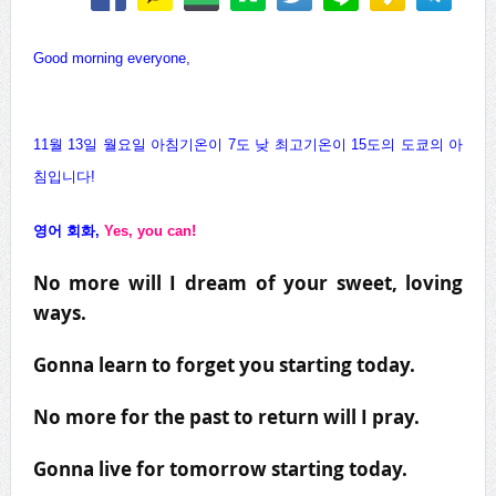
Good morning everyone,
11월
13
일
월
요일 아침기온이
7
도 낮 최고기온이
15
도의 도쿄의 아
침입니다
!
영어 회화
,
Yes, you can!
No more will I dream of your sweet, loving
ways.
Gonna learn to forget you starting today.
No more for the past to return will I pray.
Gonna live for tomorrow starting today.