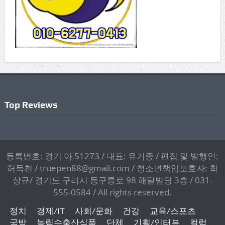
Top Reviews
등록번호: 경기 아 51273 / 대표: 유기종 / 편집 및 발행인:
허득천 / truepen88@gmail.com / 청소년책임보호자: 최
상규/ 경기도 구리시 동구릉로 98 해달빌딩 3층 / 031-
555-0584 / All rights reserved.
정치
경제/IT
사회/문화
건강
교육/스포츠
국방
농림수축산식품
단체
기획/인터뷰
컬럼