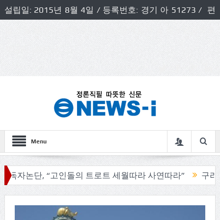
설립일: 2015년 8월 4일 / 등록번호: 경기 아 51273 / 편
집인 및 발행인: 허득천 / 개인정보책임자 및 청소년보호호
책임자: 최상규
Menu
, “고인돌의 트로트 세월따라 사연따라”
구리시의회, 기