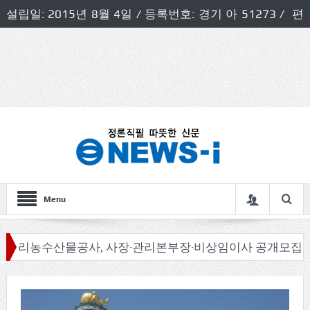
설립일: 2015년 8월 4일 / 등록번호: 경기 아 51273 / 편
집인 및 발행인: 허득천 / 개인정보책임자 및 청소년보호호
책임자: 최상규
Menu
산물공사, 사장·관리본부장·비상임이사 공개모집
신동화 