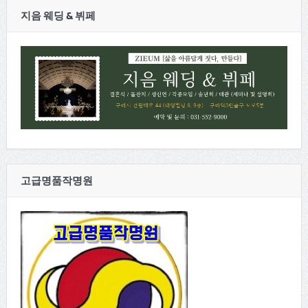
지음 웨딩 & 뷔페
고급명품작명원