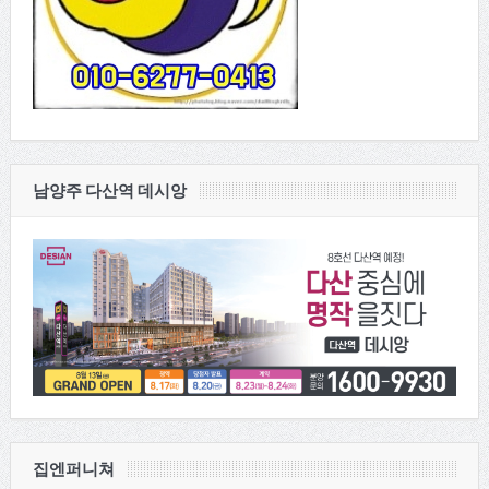
남양주 다산역 데시앙
집엔퍼니쳐