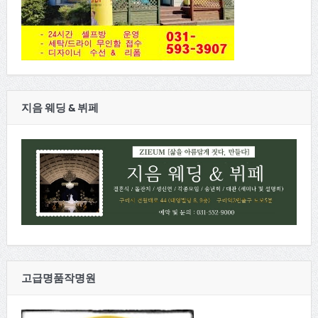
지음 웨딩 & 뷔페
고급명품작명원