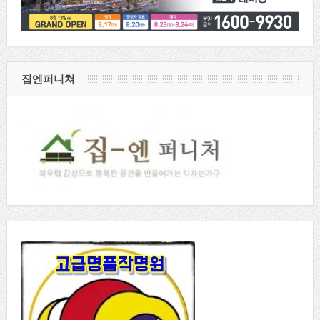
집엔퍼니쳐