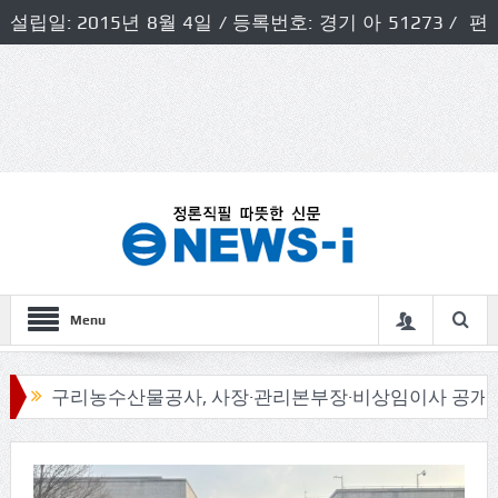
설립일: 2015년 8월 4일 / 등록번호: 경기 아 51273 / 편
집인 및 발행인: 허득천 / 개인정보책임자 및 청소년보호호
책임자: 최상규
Menu
리농수산물공사, 사장·관리본부장·비상임이사 공개모집