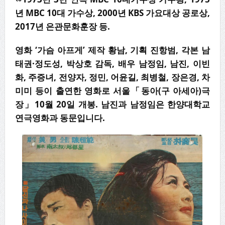
년
MBC 10
대 가수상
, 2000
년
KBS
가요대상 공로상
,
2017
년 은관문화훈장 등
.
영화
‘
가슴 아프게
’
제작 황남
,
기획 진항범
,
각본 남
태권
·
정도성
,
박상호 감독
,
배우 남정임
,
남진
,
이빈
화
,
주증녀
,
전양자
,
정민
,
어윤길
,
최병철
,
장은경
,
차
미미 등이 출연한 영화로 서울
「
동아
(
구 아세아
)
극
장
」
10
월
20
일 개봉
.
남진과 남정임은 한양대학교
연극영화과 동문입니다
.