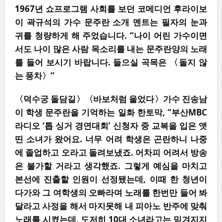
1967년 쇼프로그램 사회를 보던 코메디언 후라이보
이 곽규석의 가수 문주란 소개 멘트는 필자의 눈과
귀를 청량하게 해 주었습니다. “나이 어린 가수이면
서도 나이 많은 사람 목소리를 내는 문주란양의 노래
를 들어 보시기 바랍니다. 들으실 곡목은 〈돌지 않
는 풍차〉”
〈덕수궁 돌담길〉〈바보처럼 울었다〉가수 진송남
이 학생 문주란을 기억하는 일화 한토막, “부산MBC
라디오 ‘톱 싱거 경연대회’ 신청자 중 교복을 입은 앳
띤 소녀가 왔어요. 너무 어려 학생은 곤란하니 나중
에 졸업하고 오라고 돌려보냈죠. 어차피 어려서 방송
은 불가할 거라고 생각했죠. 그렇게 예심을 마치고
본선에 진출할 인원이 선정됐는데, 이때 한 청년이
다가와 그 여학생의 오빠라며 노래를 한번만 들어 봐
달라고 사정을 해서 마지못해 내 피아노 반주에 맞춰
노래를 시켰는데, 도저히 10대 소녀라고는 믿겨지지