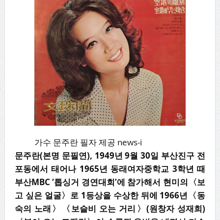
가수 문주란 필자 제공 news-i
문주란(본명 문필연), 1949년 9월 30일 부산진구 전
포동에서 태어나 1965년 동래여자중학교 3학년 때
부산MBC ‘톱싱거 경연대회’에 참가해서 현미의〈보
고 싶은 얼굴〉로 1등상을 수상한 뒤에 1966년〈동
숙의 노래〉〈보슬비 오는 거리〉(원창자 성재희)