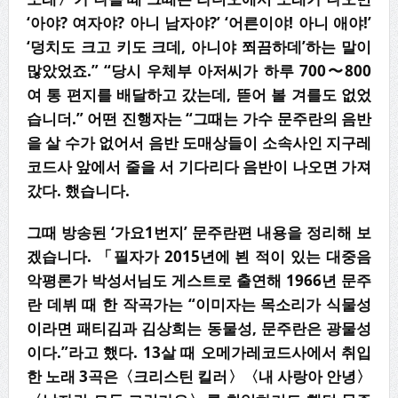
‘아야? 여자야? 아니 남자야?’ ‘어른이야! 아니 애야!’
‘덩치도 크고 키도 크데, 아니야 쬐끔하데’하는 말이
많았었죠.” “당시 우체부 아저씨가 하루 700〜800
여 통 편지를 배달하고 갔는데, 뜯어 볼 겨를도 없었
습니더.” 어떤 진행자는 “그때는 가수 문주란의 음반
을 살 수가 없어서 음반 도매상들이 소속사인 지구레
코드사 앞에서 줄을 서 기다리다 음반이 나오면 가져
갔다. 했습니다.
그때 방송된 ‘가요1번지’ 문주란편 내용을 정리해 보
겠습니다. 「필자가 2015년에 뵌 적이 있는 대중음
악평론가 박성서님도 게스트로 출연해 1966년 문주
란 데뷔 때 한 작곡가는 “이미자는 목소리가 식물성
이라면 패티김과 김상희는 동물성, 문주란은 광물성
이다.”라고 했다. 13살 때 오메가레코드사에서 취입
한 노래 3곡은〈크리스틴 킬러〉〈내 사랑아 안녕〉