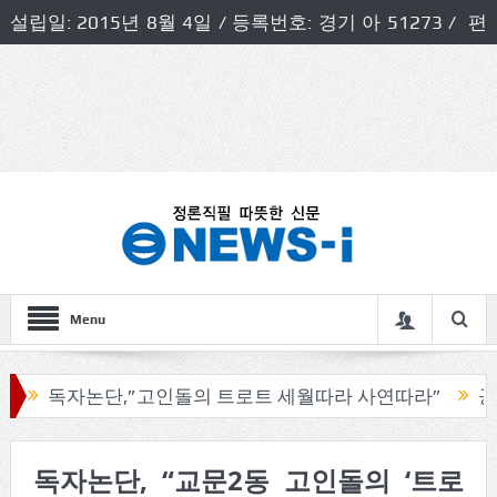
설립일: 2015년 8월 4일 / 등록번호: 경기 아 51273 / 편
집인 및 발행인: 허득천 / 개인정보책임자 및 청소년보호호
책임자: 최상규
Menu
,”고인돌의 트로트 세월따라 사연따라”
공무원연금공단,
독자논단, “교문2동 고인돌의 ‘트로