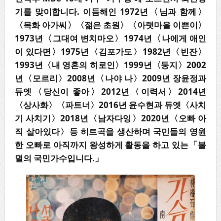
기를 맞이합니다. 이듬해인 1972년〈님과 함께〉
〈목화 아가씨〉〈젊은 초원〉〈아랫마을 이쁜이〉
1973년〈그대여 변치마오〉1974년〈나에게 애인
이 있다면〉1975년〈김포가도〉1982년〈빈잔〉
1993년〈내 영혼의 히로인〉1999년〈둥지〉2002
년〈모르리〉2008년〈나야 나〉2009년 장윤정과
듀엣〈당신이 좋아〉2012년〈이력서〉2014년
〈상사화〉〈파트너〉2016년 윤수현과 듀엣〈사치
기 사치기〉2018년〈남자다잉〉2020년〈오빠 아
직 살아있다〉등 히트곡을 생산하며 국민들의 영원
한 오빠로 아직까지 왕성하게 활동을 하고 있는「불
멸의 국민가수입니다.」