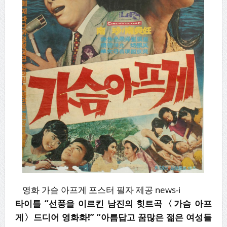
영화 가슴 아프게 포스터 필자 제공 news-i
타이틀 “선풍을 이르킨 남진의 힛트곡〈가슴 아프
게〉드디어 영화화!” “아름답고 꿈많은 젊은 여성들