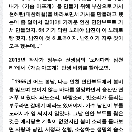
내가〈가슴 아프게〉을 만들기 위해 부산으로 가서
현해탄(대한해협)을 바라보면서 가사를 만들려고 했
는데 좀 멀어서 말이야! 가까운 인천 연안부두로 가
서 만들었지. 햐! 기가 막힌 노래야 남진이 이 노래로
빵 떳지. 남진이 첫 히트곡이지. 남진이가 자주 찾아
오곤 했는데…”
2013
년 작사가 정두수 선생님의
‘
노래따라 삼천
리
’
에서
〈
가슴 아프게
〉
탄생 비화를 찾아보면
,
「1966년 어느 봄날, 나는 인천 연안부두에서 봄비
를 맞으며 보이지 않는 바다를 원망하면서 술잔만 연
거푸 비웠다. 파도소리, 바람소리, 빗소리가 들리는
부두라면 갈매기 떼라도 있어야지. 가수 남진이 부를
노래시가 영 써지지 않았다. 그날 연안 부두를 찾은
것은 애시당초 계획이 없었지만 봄비 소리를 듣다보
면 사랑과 낭만, 서정과 설렘, 소생하는 생명의 숨소