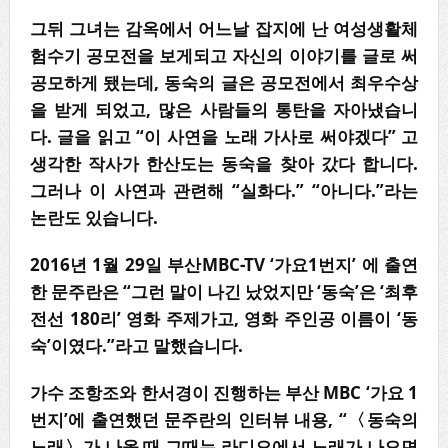
그뒤 그녀는 감옥에서 어느날 잡지에 난 여성생활체
험수기 공모전을 보게되고 자신의 이야기를 글로 써
공모하게 됐는데, 동숙의 글은 공모전에서 최우수상
을 받게 되었고, 많은 사람들의 통탄을 자아냈습니
다. 글을 읽고 “이 사연을 노래 가사로 써야겠다” 고
생각한 작사가 한산도는 동숙을 찾아 갔다 합니다.
그러나 이 사연과 관련해 “실화다.” “아니다.”라는
논란도 있습니다.
2016
년
1
월
29
일 부산
MBC-TV ‘
가요
1
번지
’
에 출연
한 문주란은
“
그런 말이 나긴 났었지만
‘
동숙
’
은
‘
최후
전선
180
리
’
영화 주제가고
,
영화 주인공 이름이
‘
동
숙
’
이였다
.”
라고 말했습니다
.
가수 조항조와 한서경이 진행하는 부산 MBC ‘가요 1
번지’에 출연했던 문주란의 인터뷰 내용, “〈동숙의
노래〉가 나올 때 그때는 라디오에서 노래가 나오면