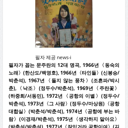
필자 제공 news-i
필자가 꼽는 문주란의 12대 명곡, 1966년〈동숙의
노래〉(한산도/백영호), 1966년〈타인들〉(신봉승/
박춘석), 1967년〈돌지 않는 풍차〉(조흔파/박시
춘),〈낙조〉(정두수/박춘석), 1969년〈주란꽃〉
(하중희/서동민), 1972년〈공항의 이별〉(정두수/
박춘석), 1973년〈그 사람〉(정두수/마상원)〈공항
대합실〉(박춘석/박춘석), 1974년〈공항에 부는 바
람〉(이경재/박춘석), 1975년〈생각하지 말아요〉
(박춘석/박춘석), 1977년〈잘있거라 공항이여〉(김