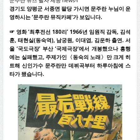
문주란 뮤즈 필자 제공 news-i
경기도 양평군 서종면 팔당 가시면 문주란 누님이 운
영하시는
‘
문주란 뮤직카페
’
가 보입니다
.
☞
영화
‘
최후전선
180
리
’ 1966
년 임원직 감독
,
김석
훈
,
태현실
(
동숙역
),
남궁원
,
이대엽
,
김운하 출연
.
서
울
‘
국도극장
’
부산
‘
국제극장
’
에서 개봉했으나 흥행
에는 실패했고
,
주제가인
〈
동숙의 노래
〉
만 크게 히
트해 신인가수 문주란만 데뷔곡부터 하루아침에 스
타가 됐습니다
.