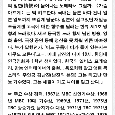
의 정한(情恨)이 묻어나는 노래라서 그럴까. 〈가슴
아프게〉는 빅 히트한다. 국내는 물론 바다 건너 일
본 열도까지 뜨겁게 달군다. 일본에 살고있던 재일동
포들에겐 고국에 대한 향수를 달래는 한류 제1호 망
향의 노래였다. 새로 등극한 노래 황제 남진 방송, 영
화 출연, 극장 공연 등에 정신을 못 차릴 만큼 바빠졌
다. 누가 말했던가, ‘어느 구름에 비가 들어 있는지는
아무도 모른다’고···. 이때 남진의 나이 19세, 한양대
연극영화과 1학년 생이었다. 한국의 엘비스 프레슬
리, 만능 엔터테이너의 출현… 용모처럼 말고 앳된 목
소리의 주인공 김남진(남진의 본명) 그는 타고난 만
능 가수였다. 그는 세월이 가도 나이를 잊고 산다.」
☞
주요 수상 경력
. 1967
년
MBC
신인가수상
, 1968
년
MBC 10
대 가수상
, 1969
년
, 1971
년
,
1973
년
TBC
방송가요 남자가수 대상
, 1971
년
TBC 1971
년
∽
1973
년
3
년 연속
MBC 10
대가수
상
·
가수왕
, 1975