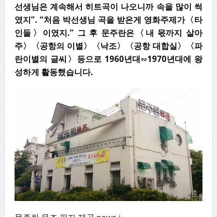
선생님은 계속해서 히트곡이 나오니까 속을 많이 썩
였지”. “처음 박선생님 곡을 받은게 영화주제가〈타
인들〉이였지.” 그 후 문주란은〈내 몫까지 살아
주〉〈공항의 이별〉〈낙조〉〈공항 대합실〉〈파
란이별의 글씨〉등으로 1960년대∽1970년대에 왕
성하게 활동했습니다.