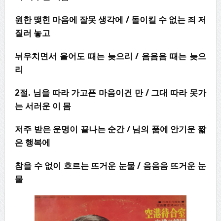
원한 맺힌 마음에 잘못 생각에
/
돌이킬 수 없는 죄 저
질러 놓고
뉘우치면서 울어도 때는 늦으리 / 음음음 때는 늦으
리
2
절
.
님을 따라 가고픈 마음이건 만
/
그대 따라 못가
는 서러운 이 몸
저주 받은 운명이 끝나는 순간
/
님의 품에 안기운 짧
은 행복에
참을 수 없이 흐르는 뜨거운 눈물 / 음음음 뜨거운 눈
물