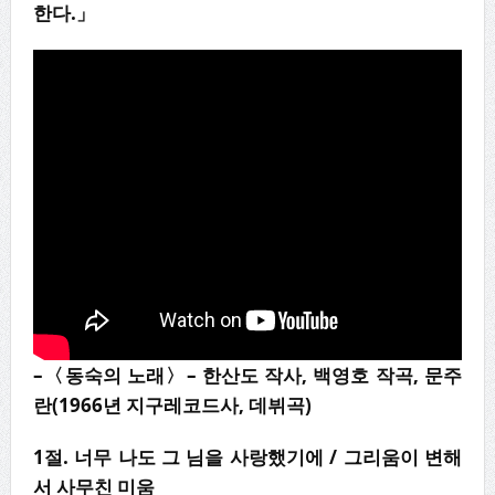
한다.」
–
〈
동숙의 노래
〉
–
한산도 작사
,
백영호 작곡
,
문주
란
(1966
년 지구레코드사
,
데뷔곡
)
1
절
.
너무 나도 그 님을 사랑했기에
/
그리움이 변해
서 사무친 미움