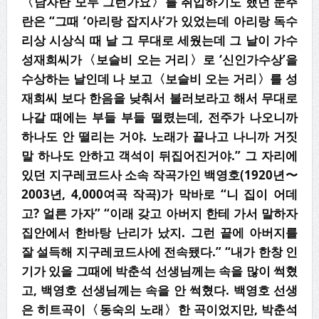
〈남자란 모두 그런가요〉를 취입하기도 했던 문주
란은 “그때 ‘아리랑 잡지사’가 있었는데 아리랑 독수
리상 시상식 때 날 그 무대로 세웠는데 그 날이 가수
성재희씨가〈보슬비 오는 거리〉로 ‘신인가수상’을
수상하는 날인데 나 보고〈보슬비 오는 거리〉를 성
재희씨 보다 한음을 낮춰서 불러보라고 해서 무대로
나갈 때에는 부들 부들 떨렸는데, 전주가 나오니까
하나도 안 떨리는 거야. 노래가 끝나고 나니까 거짓
말 하나도 안하고 객석이 뒤집어진거야.” 그 자리에
있던 지구레코드사 소속 작곡가인 백영호(1920년〜
2003년, 4,000여곡 작곡)가 막바로 “니 집이 어데
고? 얼른 가자” “이래 갖고 아버지 한테 가서 말하자
집안에서 한바탕 난리가 났지. 그런 끝에 아버지를
잘 설득해 지구레코드사에 전속됐다.” “내가 한창 인
기가 있을 그때에 박춘석 선생님께는 속을 많이 썩혔
고, 백영호 선생님께는 속을 안
썩혔
다. 백영호 선생
은 히트곡이〈동숙의 노래〉한 곡이었지만, 박춘석