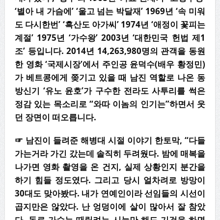
‘별아 내 가슴에’ ‘울고 넘는 박달재’ 1969년 ‘속 미워
도 다시한번’ ‘흑산도 아가씨’ 1974년 ‘애정이 꽃피는
계절’ 1975년 ‘가수왕’ 2003년 ‘대한민국 헌법 제1
조’ 등입니다. 2014년 14,263,980명의 관객을 동원
한 영화 ‘국제시장’에서 주인공 윤덕수(배우 황정민)
가 베트콩에게 쫒기고 있을 때 남진 역할로 나온 동
방신기 ‘유노 윤호’가 구수한 전라도 사투리를 썩은
정감 있는 목소리로 “와따 이놈의 인기는”하면서 웃
던 장면이 떠오릅니다.
☞ 남진이 들려준 해병대 시절 이야기 한토막, “다들
가는거라 가긴 갔는데 솔직히 두려웠다. 밤에 매복을
나가면 영화 촬영을 온 건지, 실제 상황인지 분간을
하기 힘들 정도였다. 그리고 당시 얼차려로 방망이
30대도 맞아봤다. 내가 연예인이라 선임들의 시선이
곱지만은 않았다. 난 엉덩이에 살이 많아서 잘 참았
다. 동료 가수는 때릴려는 시늉만 해도 기겁을 하면