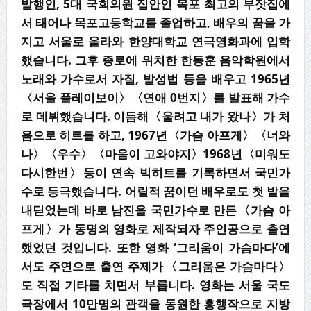
발행인, 5대 국회의원 집안인 목포 최고의 부잣집에
서 태어나 목포고등학교를 졸업하고, 배우의 꿈을 가
지고 서울로 올라와 한양대학교 연극영화과에 입학
했습니다. 그후 종로에 위치한 한동훈 음악학원에서
노래와 가수로서 자질, 발성법 등을 배우고 1965년
〈서울 플레이보이〉〈연애 0번지〉를 발표해 가수
로 데뷔했습니다. 이듬해〈울려고 내가 왔나〉가 처
음으로 히트를 하고, 1967년〈가슴 아프게〉〈너와
나〉〈우수〉〈마음이 고와야지〉1968년〈미워도
다시한번〉등이 연속 빅히트를 기록하면서 국민가
수로 등극했습니다. 어릴적 꿈이던 배우로도 첫 발을
내딛었는데 바로 남진을 국민가수로 만든〈가슴 아
프게〉가 동명의 영화로 제작되자 주인공으로 출연
했었던 것입니다. 또한 영화 ‘그리움이 가슴마다’에
서도 주연으로 출연 주제가〈그리움은 가슴마다〉
도 직접 기타를 치면서 부릅니다. 영화는 서울 국도
극장에서 10만명의 관객을 동원한 흥행작으로 지방