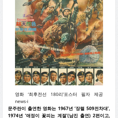
영화 ‘최후전선 180리’포스터 필자 제공
news-i
문주란이 출연한 영화는 1967년 ‘장렬 509전차대’,
1974년 ‘애정이 꽃피는 계절’(남진 출연) 2편이고,