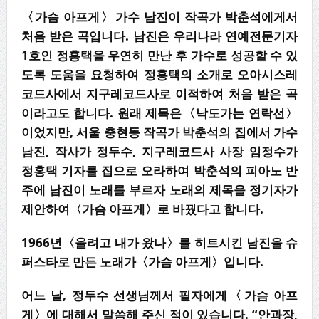
〈가슴 아프게〉가수 남진이 작곡가 박춘석에게서
처음 받은 곡입니다. 남진은 우리나라 연예전문기자
1호인 정홍택을 우연히 만난 후 가수로 성공할 수 있
도록 도움을 요청하여 정홍택의 소개로 오아시스레
코드사에서 지구레코드사로 이적하여 처음 받은 곡
이라고도 합니다. 원래 제목은〈낙도가는 연락선〉
이었지만, 서울 충현동 작곡가 박춘석의 집에서 가수
남진, 작사가 정두수, 지구레코드사 사장 임정수가
정홍택 기자를 집으로 오라하여 박춘석의 피아노 반
주에 남진이 노래를 부르자 노래의 제목을 정기자가
제안하여〈가슴 아프게〉로 바꿨다고 합니다.
1966
년
〈
울려고 내가 왔나
〉
를 히트시킨 남진을 슈
퍼스타로 만든 노래가
〈
가슴 아프게
〉
입니다
.
어느 날, 정두수 선생님께서 필자에게〈가슴 아프
게〉에 대해서 말씀해 주신 적이 있습니다. “안과장,