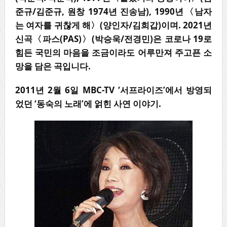
준규/김준규, 원창 1974년 진송남), 1990년〈남자
는 여자를 귀찮게 해〉(양인자/김희갑)이며. 2021년
신곡〈파스(PAS)〉(박승욱/전경민)은 코로나 19로
힘든 국민의 마음을 조금이라도 어루만져 주고픈 소
망을 담은 곡입니다.
2011
년
2
월
6
일
MBC-TV ‘
서프라이즈
’
에서 방영되
었던
‘
동숙의 노래
’
에 얽힌 사연 이야기
.