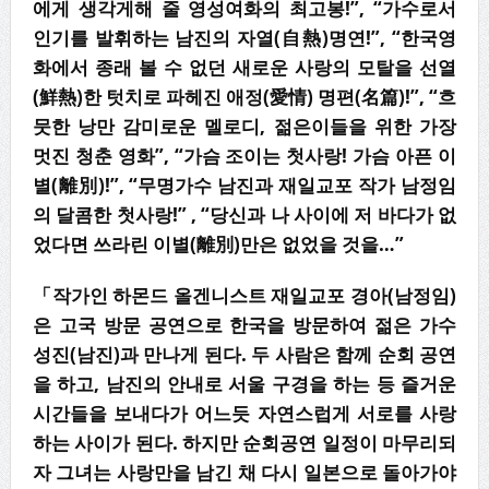
에게 생각게해 줄 영성여화의 최고봉!”, “가수로서
인기를 발휘하는 남진의 자열(自熱)명연!”, “한국영
화에서 종래 볼 수 없던 새로운 사랑의 모탈을 선열
(鮮熱)한 텃치로 파헤진 애정(愛情) 명편(名篇)!”, “흐
뭇한 낭만 감미로운 멜로디, 젊은이들을 위한 가장
멋진 청춘 영화”, “가슴 조이는 첫사랑! 가슴 아픈 이
별(離別)!”, “무명가수 남진과 재일교포 작가 남정임
의 달콤한 첫사랑!” , “당신과 나 사이에 저 바다가 없
었다면 쓰라린 이별(離別)만은 없었을 것을…”
「작가인 하몬드 올겐니스트 재일교포 경아(남정임)
은 고국 방문 공연으로 한국을 방문하여 젊은 가수
성진(남진)과 만나게 된다. 두 사람은 함께 순회 공연
을 하고, 남진의 안내로 서울 구경을 하는 등 즐거운
시간들을 보내다가 어느듯 자연스럽게 서로를 사랑
하는 사이가 된다. 하지만 순회공연 일정이 마무리되
자 그녀는 사랑만을 남긴 채 다시 일본으로 돌아가야