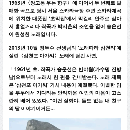
1963
년
〈
쌍고동 우는 항구
〉
에 이어서
두 번째로 발
매한 곡으로 당시 서울 스카라극장 주변 스카라계곡
에 위치한 대폿집
‘
초막집
’
에
서 막걸리 안주로 삼아
서 흥얼거리다 작곡가 박시춘의 조언을 얻어 송운선
이 완성한 노래입니다
.
2013
년
10
월 정두수 선생님의
‘
노래따라 삼천리
’
에
실린
〈
삼천포 아가씨
〉
노래에 담긴 사연
,
「1961년 초. 작곡가 송운선은 반야월(가수명 진방
남)으로부터 노래시 한 편을 건네받는다. 노래 제목
은 ‘삼천포 아가씨’ 가사 내용이 애절했다. 이별한 임
을 부두에서 기다리는 안타까운 여인의 마음이 고스
란히 배어 있었다. “이건 실화야. 둘도 없는 내 친구
의 딸 이야기이거든…