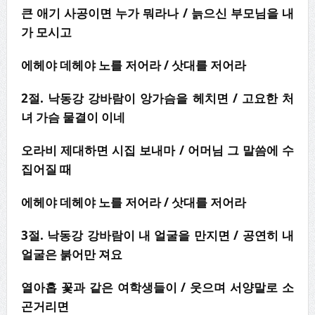
큰 애기 사공이면 누가 뭐라나
/
늙으신 부모님을 내
가 모시고
에헤야 데헤야 노를 저어라
/
삿대를 저어라
2
절
.
낙동강 강바람이 앙가슴을 헤치면
/
고요한 처
녀 가슴 물결이 이네
오라비 제대하면 시집 보내마
/
어머님 그 말씀에 수
집어질 때
에헤야 데헤야 노를 저어라
/
삿대를 저어라
3
절
.
낙동강 강바람이 내 얼굴을 만지면
/
공연히 내
얼굴은 붉어만 져요
열아홉 꽃과 같은 여학생들이
/
웃으며 서양말로 소
곤거리면