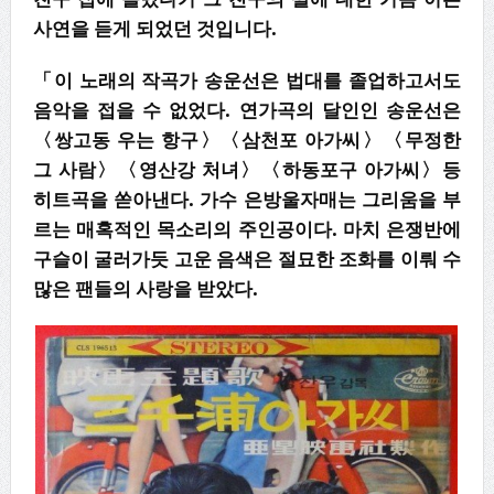
사연을 듣게 되었던 것입니다
.
「이 노래의 작곡가 송운선은 법대를 졸업하고서도
음악을 접을 수 없었다. 연가곡의 달인인 송운선은
〈쌍고동 우는 항구〉〈삼천포 아가씨〉〈무정한
그 사람〉〈영산강 처녀〉〈하동포구 아가씨〉등
히트곡을 쏟아낸다. 가수 은방울자매는 그리움을 부
르는 매혹적인 목소리의 주인공이다. 마치 은쟁반에
구슬이 굴러가듯 고운 음색은 절묘한 조화를 이뤄 수
많은 팬들의 사랑을 받았다.