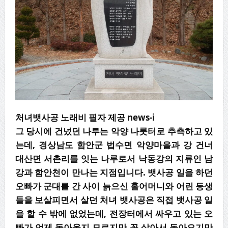
처녀뱃사공 노래비 필자 제공 news-i
그 당시에 건넜던 나루는 악양 나룻터로 추측하고 있
는데, 경상남도 함안군 법수면 악양마을과 강 건너
대산면 서촌리를 잇는 나루로서 낙동강의 지류인 남
강과 함안천이 만나는 지점입니다. 뱃사공 일을 하던
오빠가 군대를 간 사이 늙으신 홀어머니와 어린 동생
들을 보살피면서 살던 처녀 뱃사공은 직접 뱃사공 일
을 할 수 밖에 없었는데, 전장터에서 싸우고 있는 오
빠가 언제 돌아올지 모르지만 꼭 살아서 돌아오기만