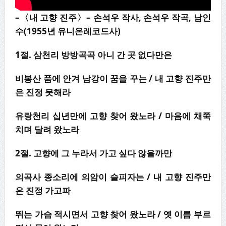
–
〈
내 고향 진주
〉
–
손석우 작사
,
손석우 작곡
,
남인
수
(1955
년 유니온레코드사
)
1
절
.
삼천리 방방곡곡 아니 간 곳 없다만은
비봉산 품에 안겨 남강이 꿈을 꾸는
/
내 고향 진주만
은 진정 못해라
유랑천리 십년만에 고향 찾어 왔노라
/
마음에 채쭉
치며 달려 왔노라
2
절
.
고향에 그 누라서 가고 싶다 않을까만
의곡사 종소리에 의암이 슬피자는
/
내 고향 진주만
은 진정 가고파
뛰는 가슴 적시면서 고향 찾어 왔노라
/
옛 이름 부르