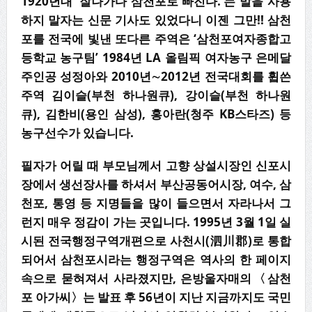
1920년대 ‘잘나가다 삼천포로 빠진다.’는 말을 사용
하지 말자는 신문 기사도 있었다니 이젠 그만!! 삼천
포를 전국에 빛낸 또다른 주역은 ‘삼천포여자종합고
등학교 농구팀’ 1984년 LA 올림픽 여자농구 은메달
주인공 성정아와 2010년∼2012년 전국대회를 휩쓴
주역 김이슬(부천 하나원큐), 강이슬(부천 하나원
큐), 김한비(용인 삼성), 홍아란(청주 KB스타즈) 등
농구선수가 있습니다.
필자가 어릴 때 부모님께서 고향 상설시장인 신포시
장에서 생선장사를 하셔서 부산공동어시장, 여수, 삼
천포, 통영 등 지명들을 많이 들으면서 자라나서 그
런지 매우 정감이 가는 곳입니다. 1995년 3월 1일 실
시된 전국행정구역개편으로 사천시(泗川郡)로 통합
되어서 삼천포시라는 행정구역은 역사의 한 페이지
속으로 묻혀져서 사라졌지만, 은방울자매의〈삼천
포 아가씨〉는 발표 후 56년이 지난 지금까지도 국민