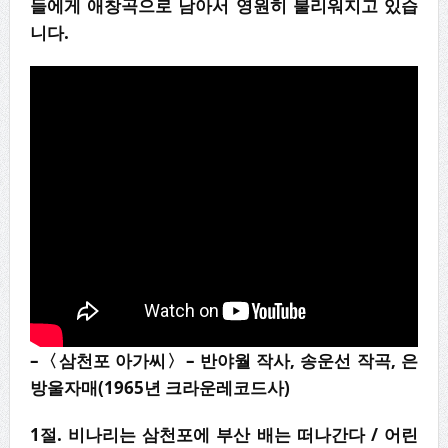
들에게 애창곡으로 남아서 영원히 불리워지고 있습
니다.
–
〈
삼천포 아가씨
〉
–
반야월 작사
,
송운선 작곡
,
은
방울자매
(1965
년 크라운레코드사
)
1
절
.
비나리는 삼천포에 부산 배는 떠나간다
/
어린