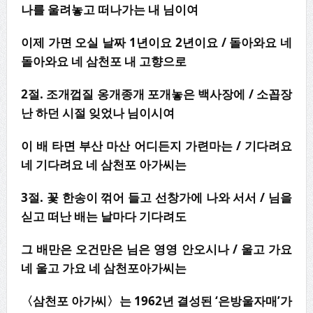
나를 울려놓고 떠나가는 내 님이여
이제 가면 오실 날짜
1
년이요
2
년이요
/
돌아와요 네
돌아와요 네 삼천포 내 고향으로
2
절
.
조개껍질 옹개종개 포개놓은 백사장에
/
소꼽장
난 하던 시절 잊었나 님이시여
이 배 타면 부산 마산 어디든지 가련마는
/
기다려요
네 기다려요 네 삼천포 아가씨는
3
절
.
꽃 한송이 꺾어 들고 선창가에 나와 서서
/
님을
싣고 떠난 배는 날마다 기다려도
그 배만은 오건만은 님은 영영 안오시나
/
울고 가요
네 울고 가요 네 삼천포아가씨는
〈
삼천포 아가씨
〉
는
1962
년 결성된
‘
은방울자매
’
가