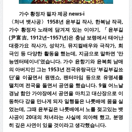
가수 황정자 필자 제공 news-i
〈처녀 뱃사공〉1958년 윤부길 작사, 한복남 작곡,
가수 황정자 노래에 담겨져 있는 이야기, 「윤부길
(尹富吉, 1912년~1957년)은 충남 보령에서 태어난
대중가요 작사가, 성악가, 뮤지컬배우와 극작가, 희
극인 등 다양한 활동을 했는데, 지금으로 말하면 ‘만
능엔터테이너’였습니다. 가수 윤항기와 윤복희 남매
의 아버지인 그는 1953년 전국유랑극단 ‘부길부길쑈
단’을 이끌면서 원맨쇼, 팬터마임 등으로 유명세를
떨치며 전국을 돌면서 공연을 했습니다. 9월 어느날
경남 함안 가야장에서 공연을 마치고 대산장으로 이
동하다 강을 만나게 되자 일행들은 나룻배에 몸을 실
었는데, 그때 윤부길은 나룻배에서 노를 젖고있는 뱃
사공이 20대의 처녀라는 사실에 의아해 했고, 분명
히 깊은 사연이 있을 것이라고 생각했습니다.