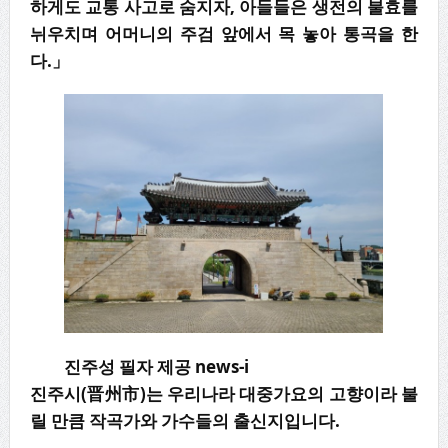
하게도 교통 사고로 숨지자, 아들들은 생전의 불효를
뉘우치며 어머니의 주검 앞에서 목 놓아 통곡을 한
다.」
진주성 필자 제공 news-i
진주시
(
晋州市
)
는 우리나라 대중가요의 고향이라 불
릴 만큼 작곡가와 가수들의 출신지입니다
.