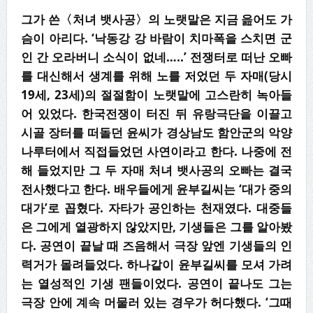
그가 쓴〈처녀 뱃사공〉의 노랫말은 지금 읊어도 가
슴이 아리다. ‘낙동강 강 바람이 치마폭을 스치면 군
인 간 오라버니 소식이 없네…..’ 전쟁터로 떠난 오빠
를 대신해서 생계를 위해 노를 저었던 두 자매(당시
19세, 23세)의 절절함이 노랫말에 고스란히 녹아들
어 있었다. 한국전쟁이 터진 뒤 유랑극단을 이끌고
시골 장터를 떠돌던 윤씨가 경상남도 함안군의 악양
나루터에서 직접들었던 사연이라고 한다. 나중에 전
해 들었지만 그 두 자매 처녀 뱃사공의 오빠는 결국
전사했다고 한다. 배우들에게 윤부길씨는 ‘대가 중의
대가’로 꼽혔다. 자타가 공인하는 천재였다. 대중들
은 그에게 열광하지 않았지만, 기생들은 그를 알아봤
다. 공연이 끝날 때 즈음해서 극장 앞엔 기생들의 인
력거가 몰려들었다. 하나같이 윤부길씨를 모셔 가려
는 열성적인 기생 팬들이었다. 공연이 끝나도 그는
극장 안에 계속 머물러 있는 경우가 허다했다. ‘그때