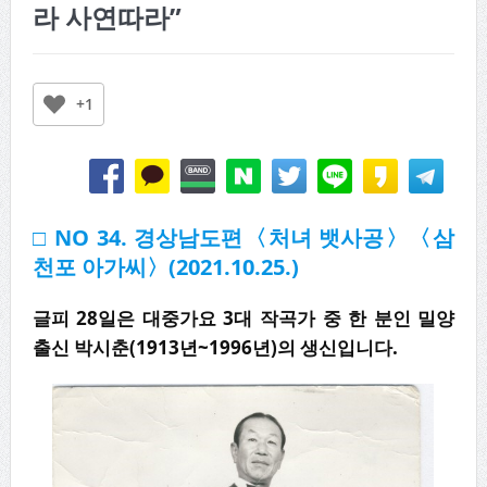
라 사연따라”
+1
□ NO 34. 경상남도편〈처녀 뱃사공〉〈삼
천포 아가씨〉(2021.10.25.)
글피 28일은 대중가요 3대 작곡가 중 한 분인 밀양
출신 박시춘(1913년~1996년)의 생신입니다.