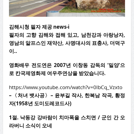
김해시청 필자 제공 news-i
필자의 고향 김해와 접해 있고, 남천강과 아랑낭자,
영남의 알프스인 재약산, 사명대사의 표충사, 더덕구
이..
영화배우 전도연은 2007년 이창동 감독의 ‘밀양’으
로 칸국제영화제 여우주연상을 받았습니다.
https://www.youtube.com/watch?v=0IbCq_Vzxto
–
〈
처녀 뱃사공
〉
–
윤부길 작사
,
한복남 작곡
,
황정
자
(1958
년 도미도레코드사
)
1
절
.
낙동강 강바람이 치마폭을 스치면
/
군인 간 오
라버니 소식이 오네