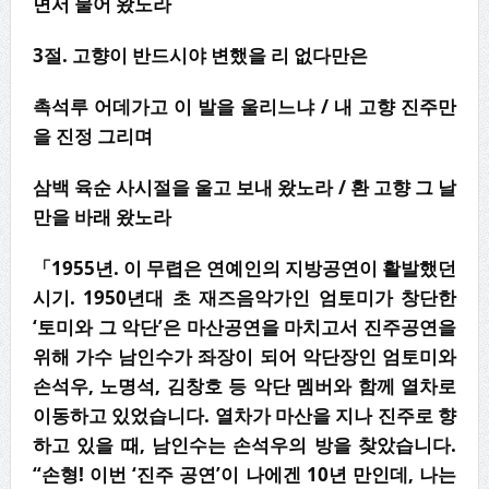
면서 물어 왔노라
3
절
.
고향이 반드시야 변했을 리 없다만은
촉석루 어데가고 이 발을 울리느냐
/
내 고향 진주만
을 진정 그리며
삼백 육순 사시절을 울고 보내 왔노라
/
환 고향 그 날
만을 바래 왔노라
「1955년. 이 무렵은 연예인의 지방공연이 활발했던
시기. 1950년대 초 재즈음악가인 엄토미가 창단한
‘토미와 그 악단’은 마산공연을 마치고서 진주공연을
위해 가수 남인수가 좌장이 되어 악단장인 엄토미와
손석우, 노명석, 김창호 등 악단 멤버와 함께 열차로
이동하고 있었습니다. 열차가 마산을 지나 진주로 향
하고 있을 때, 남인수는 손석우의 방을 찾았습니다.
“손형! 이번 ‘진주 공연’이 나에겐 10년 만인데, 나는