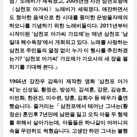
점〉노래비가 세워졌고, 2005년엔 사천 삼천포항에
〈삼천포 아가씨〉노래비가 세워졌다. 애잔하면서
도 청아한 음색으로 한 시대를 풍미한 은방울자매의
하모니를 기념하기 위한 노래비들이다. 2011년부터
시작이된 ‘삼천포 아가씨 가요제’는 매년 삼천포 ‘남
일대 해수욕장’에서 개최되고 있다. 노래를 사랑하는
삼천포 주민들의 열정 없이 누가 이 행사를 추진하겠
는가? ‘삼천포 아가씨’ 가요제가 가요사의 새 장을 펼
치기를 기대해 본다.」
1966년 강찬우 감독이 제작한 영화 ‘삼천포 아가
씨’는 신성일, 황정순, 방성자, 김석훈, 강문, 김승호,
이빈화, 한은진, 이수련, 양훈, 김희수 등 배우가 출연
했습니다. 줄거리는「삼천포에서 태어난 그녀는(황
정순) 혼인후 7년만에 남편을 잃고 오직 아들 두 형제
를 위해서 살아가는데, 아들들은 하나같이 어머니의
속을 무던히도 썩혔습니다. 고생만 하던 그녀는 불행