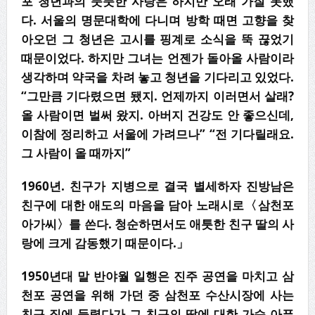
포 청년과의 풋풋한 사랑은 하지만 오래 가질 못했
다. 서울의 명문대학에 다니며 방학 때면 고향을 찾
아오던 그 청년은 고시를 핑계로 소식을 뚝 끊었기
때문이었다. 하지만 그녀는 언젠가 돌아올 사람이라
생각하며 약국을 차려 놓고 청년을 기다리고 있었다.
“그만큼 기다렸으면 됐지. 언제까지 이러면서 살래?
올 사람이면 벌써 왔지. 아버지 건강도 안 좋으신데,
이참에 정리하고 서울에 가려므나” “전 기다릴래요.
그 사람이 올 때까지”
1960년. 친구가 지병으로 결국 별세하자 진방남은
친구에 대한 애도의 마음을 담아 노래시로〈삼천포
아가씨〉를 쓴다. 청순하면서도 애틋한 친구 딸의 사
랑에 크게 감동했기 때문이다.」
1950
년대 말 반야월 일행은 진주 공연을 마치고 삼
천포 공연을 위해 가던 중 삼천포 수산시장에 사는
친구 집에 들렸다가 그 친구의 딸에 대한 가슴 아픈