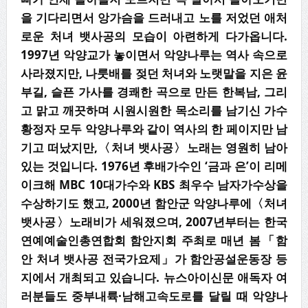
을 기다리면서 앙가슴을 드러내고 노를 저었던 애처
로운 처녀 뱃사공의 모습이 아련하게 다가옵니다.
1997년 악양교가 놓이면서 악양나루는 역사 속으로
사라졌지만, 나룻배를 젖던 처녀와 노랫말을 지은 윤
부길, 슬픈 가사를 경쾌한 곡으로 만든 한복남, 그리
고 맑고 깨끗하며 시원시원한 목소리를 남기신 가수
황정자 모두 악양나루와 같이 역사의 한 페이지만 남
기고 떠났지만,〈처녀 뱃사공〉노래는 영원히 남아
있는 것입니다. 1976년 후배가수인 ‘금과 은’이 리메
이크해 MBC 10대가수와 KBS 최우수 남자가수상을
수상하기도 했고, 2000년 함안군 악양나루에〈처녀
뱃사공〉노래비가 세워졌으며, 2007년부터는 한국
연예예술인총연합회 함안지회 주최로 매년 봄「함
안 처녀 뱃사공 전국가요제」가 함안공설운동장 등
지에서 개최되고 있습니다. 뉴스아이신문 애독자 여
러분들도 중부내륙·남해고속도로를 달릴 때 악양나