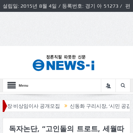
설립일: 2015년 8월 4일 / 등록번호: 경기 아 51273 / 편
집인 및 발행인: 허득천 / 개인정보책임자 및 청소년보호호
책임자: 최상규
Menu
 공개모집
신동화 구리시장, ‘시민 공감 로드체킹’
송파
독자논단, “고인돌의 트로트, 세월따