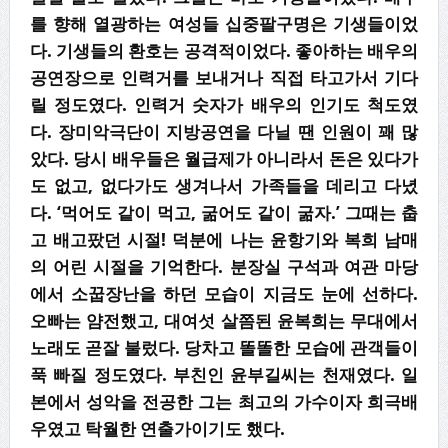
를 향해 열광하는 여성들 십중팔구명은 기생들이었
다. 기생들의 환호는 공격적이었다. 좋아하는 배우의
공연장으로 인력거를 보내거나 직접 타고가서 기다
릴 정도였다. 인력거 숫자가 배우의 인기도 척도였
다. 장미악극단이 지방공연을 다닐 땐 인원이 꽤 많
았다. 당시 배우들은 월급제가 아니라서 돈은 있다가
도 없고, 없다가도 생겨나서 가족들을 데리고 다녔
다. ‘먹어도 같이 먹고, 굶어도 같이 굶자.’ 그때는 춥
고 배고팠던 시절! 덕분에 나는 윤항기와 복희 남매
의 어린 시절을 기억한다. 분장실 구석과 여관 마당
에서 소꿉장난을 하던 모습이 지금도 눈에 선하다.
오빠는 얌전했고, 대여섯 살쯤된 윤복희는 무대에서
노래도 곧잘 불렀다. 당차고 똘똘한 모습에 관객들이
푹 빠질 정도였다. 부친인 윤부길씨는 천재였다. 일
본에서 성악을 전공한 그는 최고의 가수이자 희극배
우였고 탁월한 연출가이기도 했다.