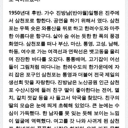
1950년대 후반. 가수 진방남(반야월)일행은 진주에
서 삼천포로 향한다. 공연을 하기 위해서 였다. 삼천
포는 우뚝 솟은 와룡산을 뒤로 하고 한려수도와 마주
한 아름다운 항구다. 살아 숨 쉬는 듯한 한 폭의 풍경
화였다. 삼천포를 떠나 부산, 마산, 통영, 고성, 남해,
하동, 여수로 가는 여객선과 연락선은 뱃고동을 울리
며 잔잔한 바다를 오갔다. 통통배며, 고기잡이 어선
들이 그림처럼 떠다니는 한려수도의 한가운데에 자
리 잡은 포구인 삼천포는 통영과 더불어 전국 제일의
생선회 맛을 자랑한다. 진방남은 노산공원 인근 삼천
포 수산시장에 들러 친구 딸이 좋아한다는 전어, 멸
치, 갈치 젓갈 등을 사 들고서 약국을 찾았다. 친구의
딸의 모습은 눈에 띄게 초췌해 있었다. 큰 눈에는 수
심이 가득했다. 한 남자를 못 잊는 듯해 보이는 느낌
이 얼굴에 역력했다. 여고를 갓 나와 사귀게 된 삼천