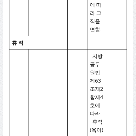
에 따
라 그
직을
면함.
휴
직
지방
공무
원법
제63
조제2
항제4
호에
따라
휴직
(육아)