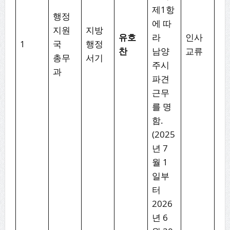
제1항
행정
에 따
지원
지방
유호
라
인사
1
국
행정
찬
남양
교류
총무
서기
주시
과
파견
근무
를 명
함.
(2025
년 7
월 1
일부
터
2026
년 6