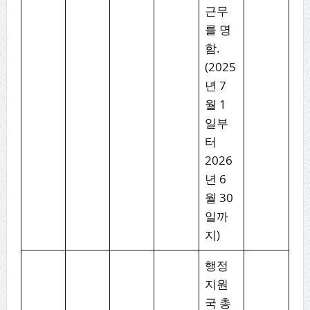
근무
를 명
함.
(2025
년 7
월 1
일부
터
2026
년 6
월 30
일까
지)
행정
지원
국 총