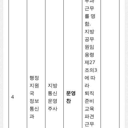
무과
근무
를 명
함.
지방
공무
원임
용령
제27
조의3
행정
에 따
지원
지방
라
국
통신
문영
퇴직
4
정보
운영
찬
준비
통신
주사
교육
과
파견
근무