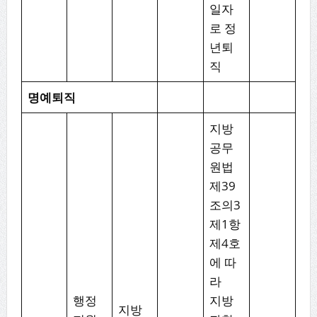
일자
로 정
년퇴
직
명예퇴직
지방
공무
원법
제39
조의3
제1항
제4호
에 따
라
행정
지방
지방