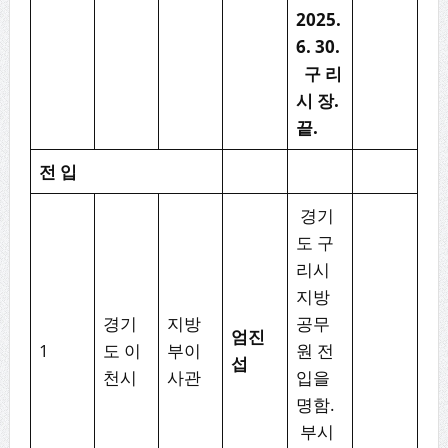
2025.
6. 30.
구
리
시
장
.
끝
.
전
입
경기
도 구
리시
지방
경기
지방
공무
엄진
1
도 이
부이
원 전
섭
천시
사관
입을
명함.
부시