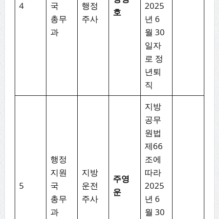
4
국
행정
2025
호
총무
주사
년 6
과
월 30
일자
로 정
년퇴
직
지방
공무
원법
제66
행정
조에
지원
지방
따라
주영
5
국
운전
2025
운
총무
주사
년 6
과
월 30