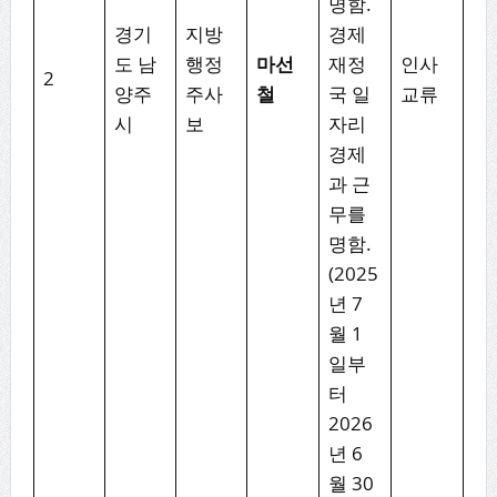
명함.
경기
지방
경제
도 남
행정
마선
재정
인사
2
양주
주사
철
국 일
교류
시
보
자리
경제
과 근
무를
명함.
(2025
년 7
월 1
일부
터
2026
년 6
월 30