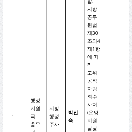
함.
지방
공무
원법
제30
조의4
제1항
에 따
라
고위
공직
자범
죄수
행정
사처
지원
지방
박진
(운영
1
국
행정
숙
지원
총무
주사
담당