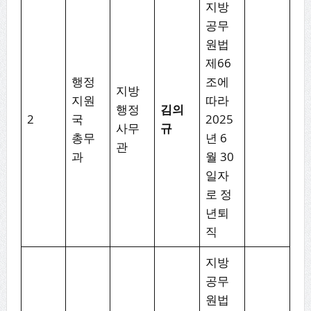
지방
공무
원법
제66
행정
조에
지방
지원
따라
행정
김의
2
국
2025
사무
규
총무
년 6
관
과
월 30
일자
로 정
년퇴
직
지방
공무
원법