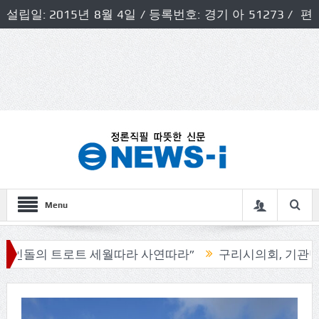
설립일: 2015년 8월 4일 / 등록번호: 경기 아 51273 / 편
집인 및 발행인: 허득천 / 개인정보책임자 및 청소년보호호
책임자: 최상규
Menu
 트로트 세월따라 사연따라”
구리시의회, 기관단체 방문으