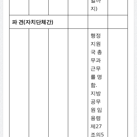
일까
지)
파
견
(
자치단체간
)
행정
지원
국 총
무과
근무
를 명
함.
지방
공무
원 임
용령
제27
조의5