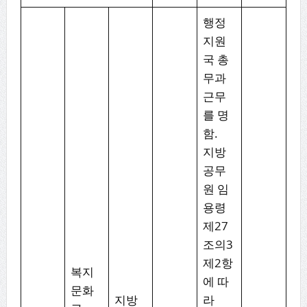
행정
지원
국 총
무과
근무
를 명
함.
지방
공무
원 임
용령
제27
조의3
제2항
복지
에 따
문화
지방
라