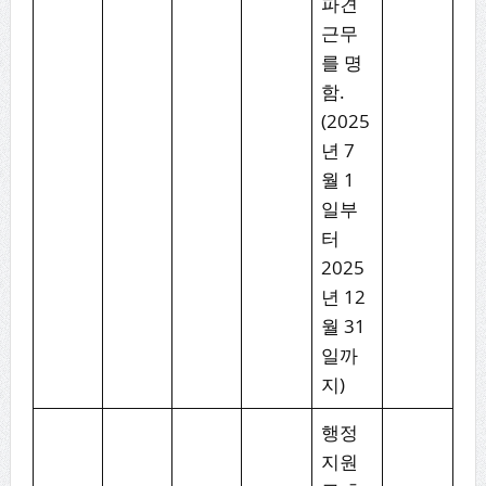
파견
근무
를 명
함.
(2025
년 7
월 1
일부
터
2025
년 12
월 31
일까
지)
행정
지원