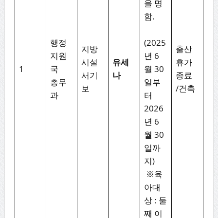
을 명
함.
행정
(2025
지방
출산
지원
년 6
시설
유세
휴가
1
국
월 30
서기
나
종료
총무
일부
보
/건축
과
터
2026
년 6
월 30
일까
지)
※육
아대
상 : 둘
째 이