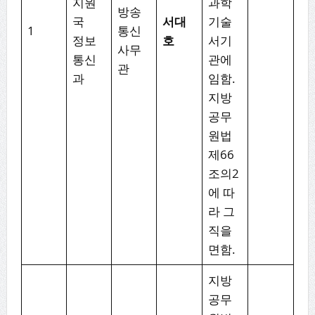
지원
과학
방송
국
서대
기술
1
통신
정보
호
서기
사무
통신
관에
관
과
임함.
지방
공무
원법
제66
조의2
에 따
라 그
직을
면함.
지방
공무