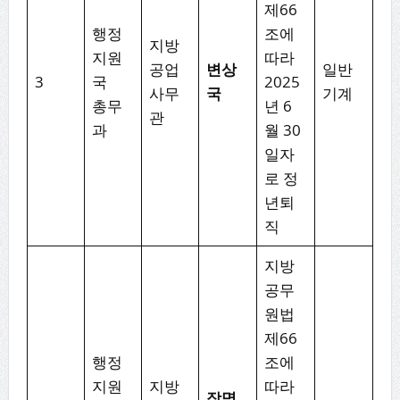
제66
행정
조에
지방
지원
따라
공업
변상
일반
3
국
2025
사무
국
기계
총무
년 6
관
과
월 30
일자
로 정
년퇴
직
지방
공무
원법
제66
행정
조에
지원
지방
따라
장명