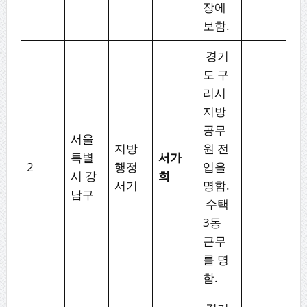
장에
보함.
경기
도 구
리시
지방
공무
서울
지방
원 전
특별
서가
2
행정
입을
시 강
희
서기
명함.
남구
수택
3동
근무
를 명
함.