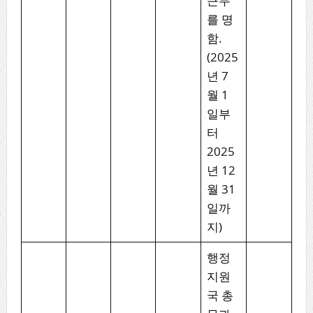
근무
를 명
함.
(2025
년 7
월 1
일부
터
2025
년 12
월 31
일까
지)
행정
지원
국 총