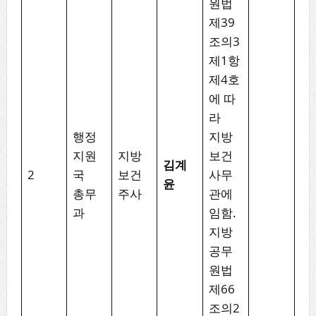
원법
제39
조의3
제1항
제4호
에 따
라
행정
지방
지원
지방
보건
김계
2
국
보건
사무
윤
총무
주사
관에
과
임함.
지방
공무
원법
제66
조의2