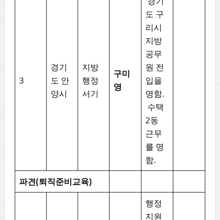
경기
도 구
리시
지방
공무
경기
지방
원 전
구미
3
도 안
행정
입을
영
양시
서기
명함.
수택
2동
근무
를 명
함.
파견
(
퇴직준비교육
)
행정
지원