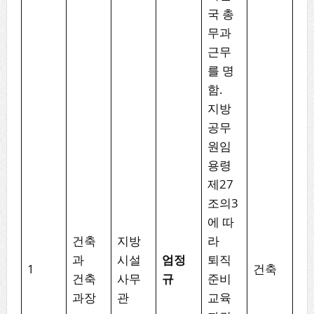
국 총
무과
근무
를 명
함.
지방
공무
원임
용령
제27
조의3
에 따
건축
지방
라
과
시설
엄정
퇴직
1
건축
건축
사무
규
준비
과장
관
교육