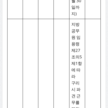
월 30
일까
지)
지방
공무
원 임
용령
제27
조의5
제1항
에 따
라
구리
시 파
견 근
무를