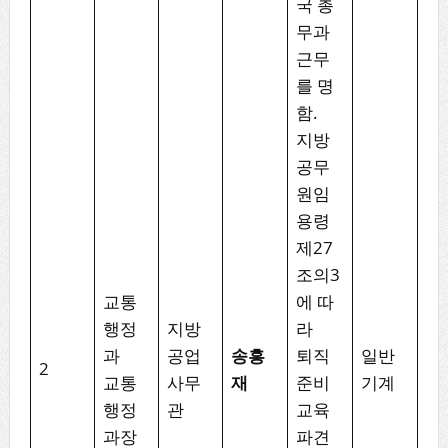
국 총
무과
근무
를 명
함.
지방
공무
원임
용령
제27
조의3
교통
에 따
행정
지방
라
과
공업
송흥
퇴직
일반
2
교통
사무
재
준비
기계
행정
관
교육
과장
파견