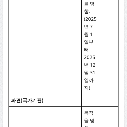
를 명
함.
(2025
년 7
월 1
일부
터
2025
년 12
월 31
일까
지)
파견
(
국가기관
)
복직
을 명