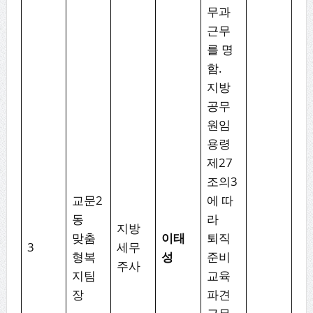
무과
근무
를 명
함.
지방
공무
원임
용령
제27
조의3
교문2
에 따
동
라
지방
맞춤
이태
퇴직
3
세무
형복
성
준비
주사
지팀
교육
장
파견