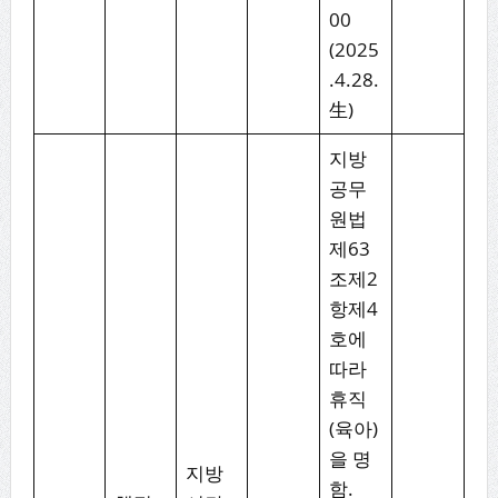
00
(2025
.4.28.
生)
지방
공무
원법
제63
조제2
항제4
호에
따라
휴직
(육아)
을 명
지방
함.