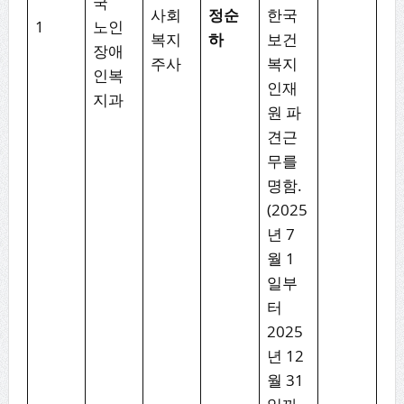
국
사회
정순
한국
1
노인
복지
하
보건
장애
주사
복지
인복
인재
지과
원 파
견근
무를
명함.
(2025
년 7
월 1
일부
터
2025
년 12
월 31