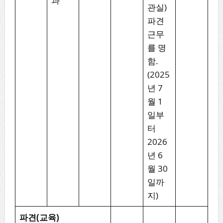
과
관실)
파견
근무
를 명
함.
(2025
년 7
월 1
일부
터
2026
년 6
월 30
일까
지)
파견
(
교육
)