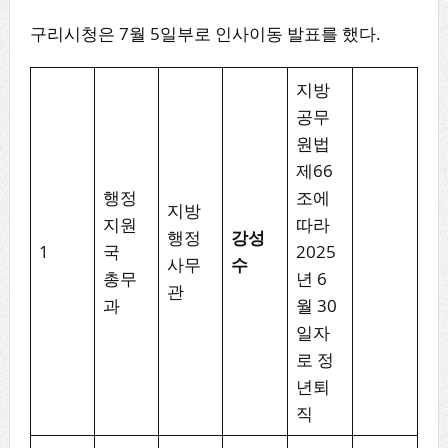
구리시청은 7월 5일부로 인사이동 발표를 했다.
지방
공무
원법
제66
행정
조에
지방
지원
따라
행정
강성
1
국
2025
사무
수
총무
년 6
관
과
월 30
일자
로 정
년퇴
직