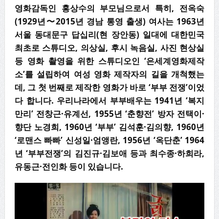
영화감독인 홍상수의 부모님으로서 특히
,
전옥숙
(1929
년
〜
2015
년 경남 통영 출생
)
여사는
1963
년
서울 동대문구 답십리
(
현 장안동
)
일대에 대한민국
최초로 스튜디오
,
의상실
,
후시 녹음실
,
사진 현상실
등 영화 촬영을 위한 스튜디오인
‘
은세계영화제작
소
’
를 설립하여 여성 영화 제작자의 길을 개척했는
데
,
그 첫 번째로 제작한 영화가 바로
‘
부부 전쟁
’
이었
다 합니다
.
우리나라에서
부부배우는
1941
년
‘
복지
만리
’
전창근
·
유계선
, 1955
년
‘
춘향전
’
방자 전택이
·
향단 노경희
, 1960
년
‘
부부
’
김석훈
·
김의향
, 1960
년
‘
로맨스 빠빠
’
신성일
·
엄앵란
, 1956
년
‘
옥단춘
’ 1964
년
‘
부부전쟁
’
의 김진규
·
김보애 등과 최수종
·
하희라
,
유동근
·
전인화 등이 있습니다
.