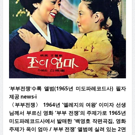
‘
부부전쟁
‘
수록 앨범(1965년 미도파레코드사) 필자
제공 news-i
〈
부부전쟁
〉
1964
년
‘
엘레지의 여왕
’
이미자 선생
님께서 부르신 영화
‘
부부 전쟁
’
의 주제가로
1965
년
미도파레코드사에서 발매한
‘
백영호 작편곡집
,
영화
주제가 옥이 엄마
/
부부 전쟁
’
앨범에 실려 있는
2
면