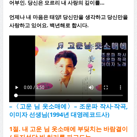
어부인
.
당신은 모르리 내 사랑의 깊이를
…
언제나 내 마음은 태양
!
당신만을 생각하고 당신만을
사랑하고 있어요
.
백년해로 합시다
.
–
〈
고운 님 옷소매에
〉
–
조운파 작사
·
작곡
,
이미자 선생님
(1994
년 대영레코드사
)
1
절
.
내 고운 님 옷소매에 부딪치는 바람결이