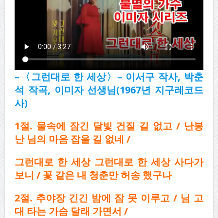
–
〈
그런대로 한 세상
〉
–
이서구 작사
,
박춘
석 작곡
,
이미자 선생님
(1967
년 지구레코드
사
)
1
절
.
물속에 잠긴 달빛 건질 길 없고
/
난봉
난 님의 마음 잡을 길 없네
/
그런대로 한 세상 그런대로 한 세상 사다가
보니
/
꽃 같은 내 청춘만 허송 했구나
2
절
.
추야장 긴긴 밤에 잠 못 이루고
/
님 고
대 타는 가슴 달래 가면서
/