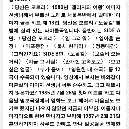
〈
당신은 모르리
〉
1980
년
‘
엘리지의 여왕
’
이미자
선생님께서 부르신 노래로 서울음반에서 발매한
‘
이
미자 골든 히트 제
13
집
,
당신은 모르리
/
노을길
’
앨
범에 실려 있는 타이틀곡입니다
.
음반에는
SIDE A
면
.
〈
당신은 모르리
〉〈
임 그리워
〉〈
열아홉 순
정
〉
〈
마포종점
〉〈
물새 한마리
〉〈
정동대감
〉
〈
그러긴가요
〉
SIDE B
면
.
〈
노을길
〉〈
보슬
비 오는
거리
〉〈
지금 그 사람
〉〈
안개낀 고속도로
〉〈
보고
싶은 얼굴
〉〈
누가 울어
〉〈
영원한 내 조국
〉
등
12
곡이 수록되어 있습니다
.
영상에서 보시는 바와같이
마흔살의 이미자 선생님 너무 순수하고
,
곱고 예쁘시
지 않은가요
? 1985
년
7
월
26
일 첫데이트를 하고 다
음날 명보극장에서 영화도 보고 헤어져 다음날도 보
기로 했지만 나오지 않았던
지금의 어부인
.
이틀지나
마지막으로 한번 만나자고 부탁해
1987
년
2
월
21
일
혼인하
기까지 하루도 안빼고 만나 알콩달콩 연애한