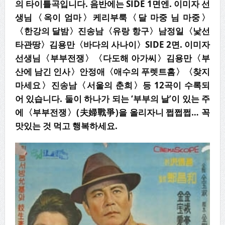
의 타이틀곡입니다
.
음반에는
SIDE 1
면엔
.
이미자 선
생님
〈
옥이 엄마
〉
케리부룩
〈
달 마중 님 마중
〉
〈
한강의 달밤
〉
진송남
〈
유랑 항구
〉
남정일
〈
낯선
타관땅
〉
김용만
〈
바다의 사나이
〉
SIDE 2
면
.
이미자
선생님
〈
부부전쟁
〉
〈
다도해 아가씨
〉
김용만
〈
부
산에 남긴 인사
〉
안정애
〈
애수의 푸렛트홈
〉〈
찾지
마세요
〉
진송남
〈
서울의 춘희
〉
등
12
곡이 수록되
어 있습니다
.
둘이 하나가 되는
‘
부부의 날
’
이
있는 주
에
〈
부부전쟁
〉
(
夫婦戰爭
)
을 올리자니 쩝쩝쩝
…
꼭
맛있는 것 먹고 행복하세요
.