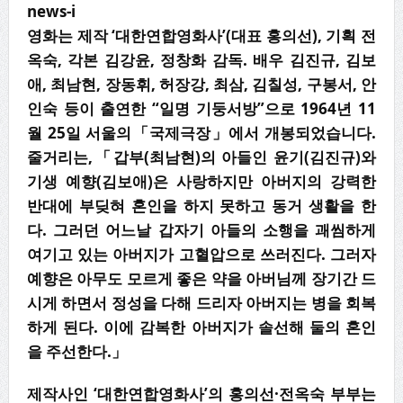
news-i
영화는 제작
‘
대한연합영화사
’(
대표 홍의선
),
기획 전
옥숙
,
각본 김강윤
,
정창화 감독
.
배우 김진규
,
김보
애
,
최남현
,
장동휘
,
허장강
,
최삼
,
김칠성
,
구봉서
,
안
인숙 등이 출연한
“
일명 기둥서방
”
으로
1964
년
11
월
25
일 서울의
「
국제극장
」
에서 개봉되었습니다
.
줄거리는
,
「
갑부
(
최남현
)
의 아들인 윤기
(
김진규
)
와
기생 예향
(
김보애
)
은 사랑하지만 아버지의 강력한
반대에 부딪혀 혼인을 하지 못하고 동거 생활을 한
다
.
그러던 어느날 갑자기 아들의 소행을 괘씸하게
여기고 있는 아버지가 고혈압으로 쓰러진다
.
그러자
예향은 아무도 모르게 좋은 약을 아버님께 장기간 드
시게 하면서 정성을 다해 드리자 아버지는 병을 회복
하게 된다
.
이에 감복한 아버지가 솔선해 둘의 혼인
을 주선한다
.
」
제작사인
‘
대한연합영화사
’
의 홍의선
·
전옥숙 부부는