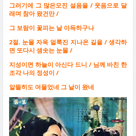
그러기에 그 많은모진 설음을 / 웃음으로 달
래며 참아 왔건만 /
그 보람이 꽃피는 날 아득하구나
2절. 눈물 자욱 얼룩진 지나온 길을 / 생각하
면 또다시 샘솟는 눈물 /
지성이면 하늘이
아신다 드니 / 님께 바친 한
조각 나의 정성이 /
알뜰히도 여물었네 그 날이 왔네