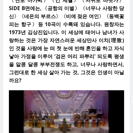
〈
연포 아가씨
〉〈
긴 세월
〉〈
서귀포 바닷가
〉
SIDE B
면에는
,
〈
공항의 이별
〉〈
너무나 사랑한 당
신
〉〈
네온의 부르스
〉〈
비에 젖은 여인
〉〈
동백꽃
피는 항구
〉
등
10
곡이 수록돼 있습니다
.
원창자는
1973
년 김상진입니다
.
이 세상에 태어나 남녀가 사
랑하는 것은 가장 자연스러운 세상만사 이치
(
理致
)
인 것을 사랑에 눈 떠 첫 눈에 반해 혼인을
하고 자식
낳아 가정을 이루어
‘
검은 머리 파뿌리
’
되도록 평생
을 알콩 달콩 부부전쟁
도 하고
,
너무나 사랑하면서
,
그런대로 한 세상 살아 가는 것
,
그것은 인생이 아닐
까요
?