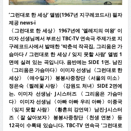
‘그런대로 한 세상’ 앨범(1967년 지구레코드사) 필자
제공 news-i
〈
그런대로 한 세상
〉
1967
년에
‘
엘레지의 여왕
’
이
미자 선생님께서 부르신
TBC-TV
연속극 주제가로 지
구레코드사에서 발매한
‘
박춘석 작곡집
,
그리움은 가
슴마다
/
그런대로 한 세상
/
잊지 못할 사람
’
앨범
1
면에 실려 있는 곡입니다
.
음반에는
SIDE 1
면
.
남진
〈
그리움은 가슴마다
〉
이미자 선생님
〈
그런대로 한
세상
〉〈
애수일기
〉
봉봉사중창
단
〈
서울의 미소
〉
정은숙
〈
찔레꽃 사랑
〉〈
강원도 처녀
〉
SIDE 2
면에
는
.
이미자 선생님
· J
시스터즈
〈
그리움은 가슴마
다
〉
이미자 선생님
〈
아빠 아빠 우리 아빠
〉
이종국
〈
잊지
못할 사람
〉〈
황혼의 강언덕
〉
남진
·J
시스터
즈
〈
잘 살아보자
〉
봉봉사중창단
〈
천생 연분
〉
등
12
곡이 수록돼 있습니다
. TBC-TV
연속극
‘
그런대로