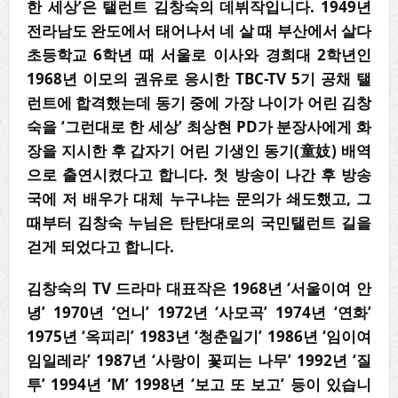
한 세상
’
은 탤런트 김창숙의 데뷔작입니다
. 1949
년
전라남도 완도에서 태어나서 네 살 때 부산에서 살다
초등학교
6
학년 때 서울로 이사와 경희대
2
학년인
1968
년 이모의 권유로 응시한
TBC-TV 5
기 공채 탤
런트에 합격했는데 동기 중에 가장 나이가 어린 김창
숙을
‘
그런대로 한 세상
’
최상현
PD
가 분장사에게 화
장을 지시한 후 갑자기 어린 기생인 동기
(
童妓
)
배역
으로 출연시켰다고 합니다
.
첫 방송이 나간 후 방송
국에 저 배우가 대체 누구냐는 문의가 쇄도했고
,
그
때부터 김창숙 누님은 탄탄대로의 국민탤런트 길을
걷게 되었다고 합니다
.
김창숙의
TV
드라마 대표작은
1968
년
‘
서울이여 안
녕
’ 1970
년
‘
언니
’ 1972
년
‘
사모곡
’ 1974
년
‘
연화
’
1975
년
‘
옥피리
’ 1983
년
‘
청춘일기
’ 1986
년
‘
임이여
임일레라
’ 1987
년
‘
사랑이 꽃피는 나무
’ 1992
년
‘
질
투
’ 1994
년
‘M’ 1998
년
‘
보고 또 보고
’
등이 있습니