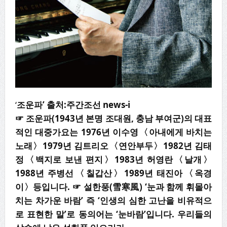
‘
조운파’ 출처:주간조선 news-i
☞
조운파
(1943
년 본명 조대원
,
충남 부여군
)
의 대표
적인 대중가요는
1976
년 이수영
〈
아내에게 바치는
노래
〉
1979
년 김트리오
〈
연안부두
〉
1982
년 김태
정
〈
백지로 보낸
편지
〉
1983
년 허영란
〈
날개
〉
1988
년 주병선
〈
칠갑산
〉
1989
년 태진아
〈
옥경
이
〉
등입니다
.
☞
설한풍
(
雪寒風
) ‘
눈과 함께 휘몰아
치는 차가운 바람
’
즉
‘
인생의 심한 고난을 비유적으
로 표현한 말
’
로 동의어는
‘
눈바람
’
입니다
.
우리들의