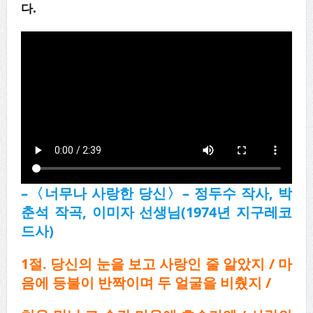
다
.
–
〈
너무나 사랑한 당신
〉
–
정두수 작사
,
박
춘석 작곡
,
이미자 선생님
(1974
년 지구레코
드사
)
1절. 당신의 눈을 보고 사랑인 줄 알았지 / 마
음에 등불이 반짝이며 두 얼굴을 비췄지 /