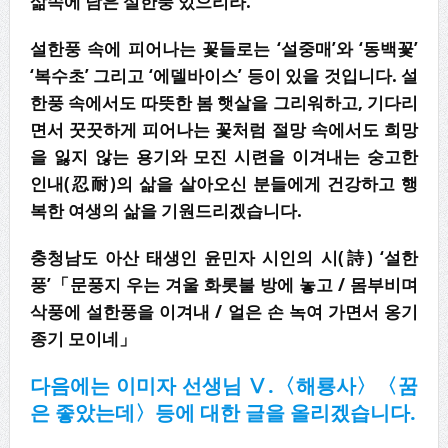
삶속에 남은 설한풍 있으리라
.
설한풍 속에 피어나는 꽃들로는
‘
설중매
’
와
‘
동백꽃
’
‘
복수초
’
그리고
‘
에델바이스
’
등이 있을 것입니다
.
설
한풍 속에서도 따뜻한 봄 햇살을 그리워하고
,
기다리
면서 꿋꿋하게
피어나는 꽃처럼 절망 속에서도 희망
을 잃지 않는 용기와 모진 시련을 이겨내는 숭고
한
인내
(
忍耐
)
의 삶을 살아오신 분들에게 건강하고 행
복한 여생의 삶을 기원드리겠습니다
.
충청남도 아산 태생인 윤민자 시인의 시
(
詩
) ‘
설한
풍
’
「
문풍지 우는 겨울 화롯불 방에 놓고
/
몸부비며
삭풍에 설한풍을 이겨내
/
얼은 손 녹여 가면서 옹기
종기 모이네
」
다음에는 이미자 선생님
Ⅴ
.
〈
해룡사
〉〈
꿈
은 좋았는데
〉
등에 대한 글을 올리겠습니다
.