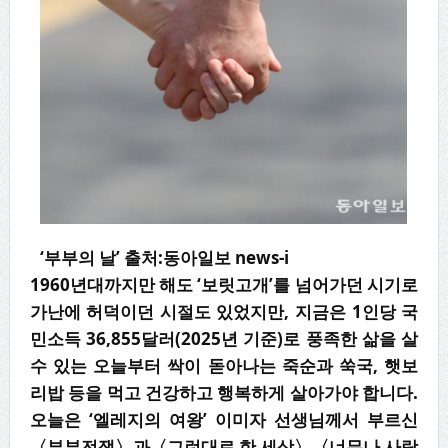
‘부부의 날’ 출처:동아일보 news-i
1960년대까지만 해도 ‘보릿고개’를 넘어가던 시기로
가난에 허덕이던 시절도 있었지만, 지금은 1인당 국
민소득 36,855달러(2025년 기준)로 풍족한 삶을 살
수 있는 오늘부터 싹이 돋아나는 죽순과 쑥국, 햇보
리밥 등을 먹고 건강하고 행복하게 살아가야 합니다.
오늘은 ‘엘레지의 여왕’ 이미자 선생님께서 부르신
〈부부전쟁〉과〈그런대로 한 세상〉〈너무나 사랑