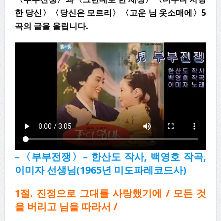
한 당신〉〈당신은 모르리〉〈고운 님 옷소매에〉5
곡의 글을 올립니다.
–
〈
부부전쟁
〉
–
한산도 작사
,
백영호 작곡
,
이미자 선생님
(1965
년 미도파레코드사
)
1절. 진정으로 그대를 사랑했기에 / 모든 것
을 버리고 님을 따라서 /