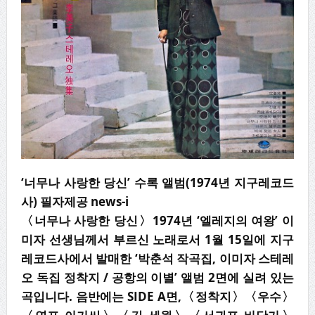
‘너무나 사랑한 당신’ 수록 앨범(1974년 지구레코드
사) 필자제공 news-i
〈
너무나 사랑한 당신
〉
1974
년
‘
엘레지의 여왕
’
이
미자 선생님께서 부르신 노래로서
1
월
15
일에 지구
레코드사에서 발매한
‘
박춘석 작곡집
,
이미자 스테레
오 독집 정착지
/
공항의 이별
’
앨범
2
면에 실려 있는
곡입니다
.
음반에는
SIDE A
면
,
〈
정착지
〉〈
우수
〉