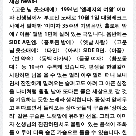
제공 news-i
〈
고운 님 옷소매에
〉
1994
년
‘
엘레지의 여왕
’
이미
자 선생님께서 부르신 노래로
10
월
1
일 대영레코드
사에서 발매한
‘
이미자
35
주년 기념음반
,
홀로된 밤
에
/
아픔
’
앨범
1
면에 실려 있는 곡입니다
.
음반에는
SIDE A
면엔
.
〈
홀로된 밤에
〉〈
옛날 사람
〉〈
고운
님 옷소매에
〉〈
타인
〉〈
아씨
〉
SIDE B
면
.
〈
아픔
〉
〈
빈 약속
〉〈
동백 아가씨
〉〈
들꽃 여자
〉〈
황포돛
대
〉
등
10
곡이 수록돼 있습니다
.
평생을 한결같이
사랑하던 님을 올 수 없는 멀리 아주 멀리 떠나 보내
면서 잔잔하게 밀려오는 슬퍼고도 아려 그 아픈 심정
을 나비처럼 훨훨 날아 또다른 좋은 세상으로 갈 것
을 기원하는 듯한 노래라 생각합니다
.
꽃상여 앞세우
고 뒤따르면서 들려오는 상여꾼들의 구슬픈
‘
상여소
리
’
같은 구슬픈 노랫말에 유려한 선율
.
그리고 이미
자 선생님의 잔잔하면서도 울림이 있는 음색이 조화
를 이루어 더욱 슬픈 가슴으로 들을 수 있습니다
.
한