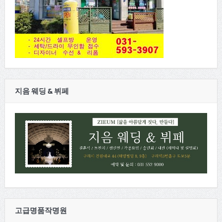
지음 웨딩 & 뷔페
고급명품작명원