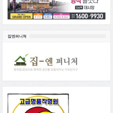
집엔퍼니쳐