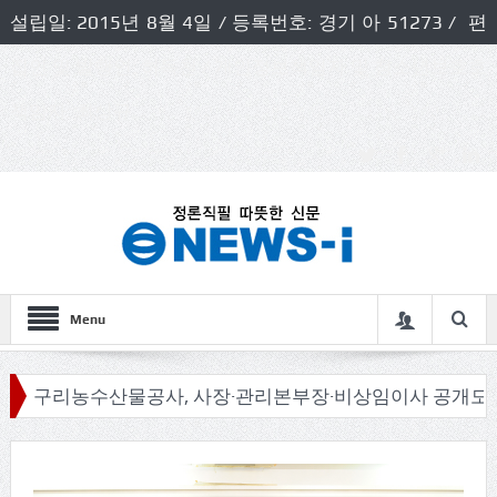
설립일: 2015년 8월 4일 / 등록번호: 경기 아 51273 / 편
집인 및 발행인: 허득천 / 개인정보책임자 및 청소년보호호
책임자: 최상규
Menu
리농수산물공사, 사장·관리본부장·비상임이사 공개모집