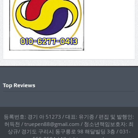
Top Reviews
등록번호: 경기 아 51273 / 대표: 유기종 / 편집 및 발행인:
허득천 / truepen88@gmail.com / 청소년책임보호자: 최
상규/ 경기도 구리시 동구릉로 98 해달빌딩 3층 / 031-