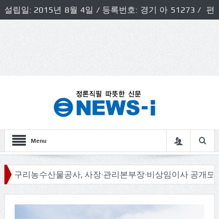
설립일: 2015년 8월 4일 / 등록번호: 경기 아 51273 / 편
집인 및 발행인: 허득천 / 개인정보책임자 및 청소년보호호
책임자: 최상규
Menu
리농수산물공사, 사장·관리본부장·비상임이사 공개모집