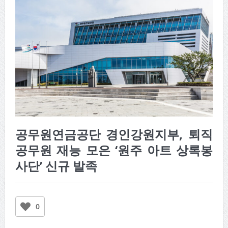
공무원연금공단 경인강원지부, 퇴직
공무원 재능 모은 ‘원주 아트 상록봉
사단’ 신규 발족
0