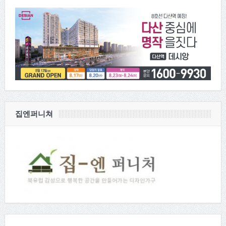
집엔퍼니쳐